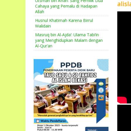
Utsman bin Affan: Sang Pemilik Dua
alis
Cahaya yang Pemalu di Hadapan
Allah
Husnul Khatimah Karena Birrul
Walidain
Masruq bin Al-Ajda’: Ulama Tabi’in
yang Menghidupkan Malam dengan
Al-Qur’an