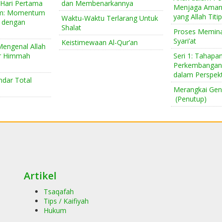
Hari Pertama
dan Membenarkannya
Menjaga Aman
am: Momentum
yang Allah Titi
Waktu-Waktu Terlarang Untuk
 dengan
Shalat
Proses Memina
Syari’at
Keistimewaan Al-Qur’an
 Mengenal Allah
r Himmah
Seri 1: Tahapa
Perkembangan 
dalam Perspekt
ndar Total
Merangkai Gen
(Penutup)
Artikel
Tsaqafah
Tips / Kaifiyah
Hukum