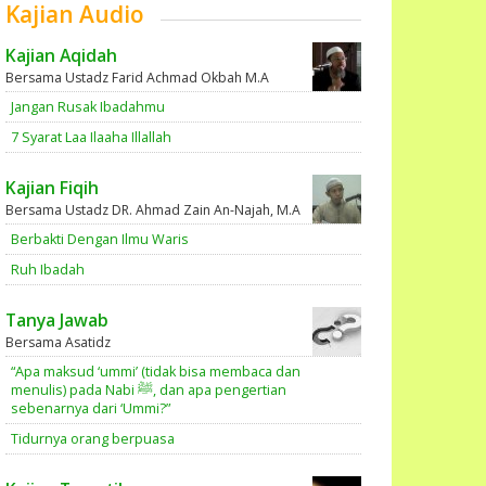
Kajian Audio
Kajian Aqidah
Bersama Ustadz Farid Achmad Okbah M.A
Jangan Rusak Ibadahmu
7 Syarat Laa Ilaaha Illallah
Kajian Fiqih
Bersama Ustadz DR. Ahmad Zain An-Najah, M.A
Berbakti Dengan Ilmu Waris
Ruh Ibadah
Tanya Jawab
Bersama Asatidz
“Apa maksud ‘ummi’ (tidak bisa membaca dan
menulis) pada Nabi ﷺ, dan apa pengertian
sebenarnya dari ‘Ummi?”
Tidurnya orang berpuasa