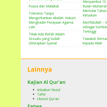
Menyambut 10 
Puasa dan Malaikat
Bulan Muharr
Memulai Tahun
Toleransi Tanpa
Ketaatan
Mengorbankan Akidah: Hukum
Menghadiri Perayaan Agama
Ma‘rifatullah –
Lain
sebagai Sumbe
Tertinggi
Tidak Ada Bid’ah dalam
Sesuatu yang Sudah
Tawakal: Bersa
Ditetapkan Syariat
kepada Allah
Lainnya
Kajian Al Qur'an
Asbabun Nuzul
Tafsir
Ulumul Qur'an
Fatwa