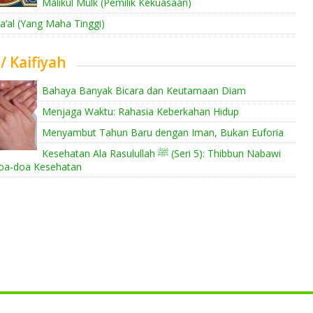
Malikul Mulk (Pemilik Kekuasaan)
a’al (Yang Maha Tinggi)
 / Kaifiyah
Bahaya Banyak Bicara dan Keutamaan Diam
Menjaga Waktu: Rahasia Keberkahan Hidup
Menyambut Tahun Baru dengan Iman, Bukan Euforia
Kesehatan Ala Rasulullah ﷺ (Seri 5): Thibbun Nabawi
oa-doa Kesehatan