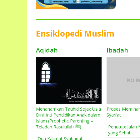
Ensiklopedi Muslim
Aqidah
Ibadah
Menanamkan Tauhid Sejak Usia
Proses Meminan
Dini: Inti Pendidikan Anak dalam
Syari’at
Islam (Prophetic Parenting –
Teladan Rasulullah ﷺ)
Penutup: Jalan 
yang Sehat
Dua Kalimat Syahadat