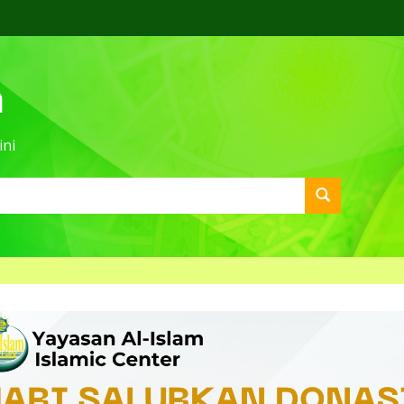
m
ini