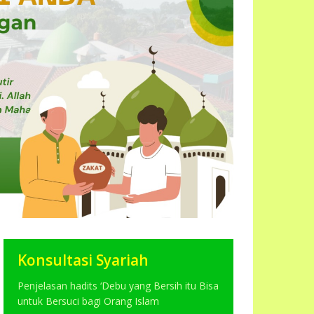
Konsultasi Syariah
Penjelasan hadits ‘Debu yang Bersih itu Bisa
untuk Bersuci bagi Orang Islam