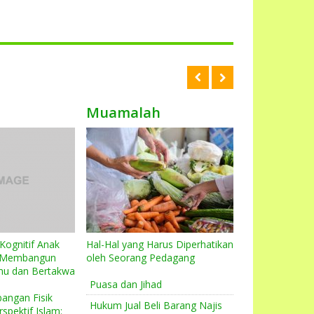
Muamalah
Akhlaq
ognitif Anak
Hal-Hal yang Harus Diperhatikan
Syukur: Kunci 
: Membangun
oleh Seorang Pedagang
Nikmat
lmu dan Bertakwa
Puasa dan Jihad
Keutamaan Ta
bangan Fisik
Hati)
Hukum Jual Beli Barang Najis
spektif Islam: