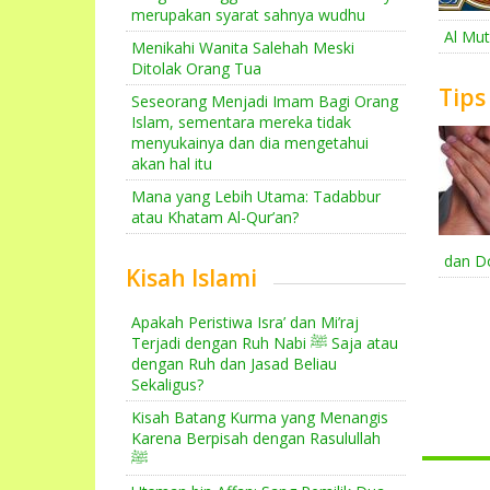
merupakan syarat sahnya wudhu
Al Mut
Menikahi Wanita Salehah Meski
Ditolak Orang Tua
Tips
Seseorang Menjadi Imam Bagi Orang
Islam, sementara mereka tidak
menyukainya dan dia mengetahui
akan hal itu
Mana yang Lebih Utama: Tadabbur
atau Khatam Al-Qur’an?
dan D
Kisah Islami
Apakah Peristiwa Isra’ dan Mi’raj
Terjadi dengan Ruh Nabi ﷺ Saja atau
dengan Ruh dan Jasad Beliau
Sekaligus?
Kisah Batang Kurma yang Menangis
Karena Berpisah dengan Rasulullah
ﷺ