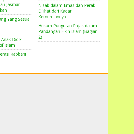
Dosa: Racun P
ah Jasmani
Nisab dalam Emas dan Perak
Mematikan bag
pkan
Dilihat dari Kadar
Kemurniannya
Keutamaan L
ng Yang Sesuai
(Al-Rifq)
Hukum Pungutan Pajak dalam
Pandangan Fikih Islam (Bagian
Bahaya Hati y
n
2)
(Qaswatul Qal
Anak Didik
if Islam
erasi Rabbani