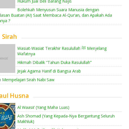
Hukum Jual Beli Barang Najis
Bolehkah Menyusun Suara Manusia dengan
dasan Buatan (AI) Saat Membaca Al-Qur’an, dan Apakah Ada
nya ?
h Sirah
Wasiat-Wasiat Terakhir Rasulullah ﷺ Menjelang
Wafatnya
Hikmah Dibalik “Tahun Duka Rasulullah”
Jejak Agama Hanif di Bangsa Arab
 Mempelajari Sirah Nabi Saw
aul Husna
Al Waasii’ (Yang Maha Luas)
Ash Shomad (Yang Kepada-Nya Bergantung Seluruh
Makhluk)