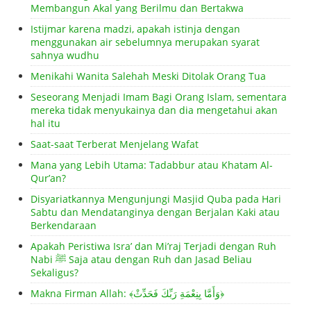
Membangun Akal yang Berilmu dan Bertakwa
Istijmar karena madzi, apakah istinja dengan
menggunakan air sebelumnya merupakan syarat
sahnya wudhu
Menikahi Wanita Salehah Meski Ditolak Orang Tua
Seseorang Menjadi Imam Bagi Orang Islam, sementara
mereka tidak menyukainya dan dia mengetahui akan
hal itu
Saat-saat Terberat Menjelang Wafat
Mana yang Lebih Utama: Tadabbur atau Khatam Al-
Qur’an?
Disyariatkannya Mengunjungi Masjid Quba pada Hari
Sabtu dan Mendatanginya dengan Berjalan Kaki atau
Berkendaraan
Apakah Peristiwa Isra’ dan Mi’raj Terjadi dengan Ruh
Nabi ﷺ Saja atau dengan Ruh dan Jasad Beliau
Sekaligus?
Makna Firman Allah: ﴾وَأَمَّا بِنِعْمَةِ رَبِّكَ فَحَدِّثْ﴿