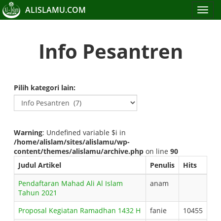
ALISLAMU.COM
Toggle
navigat
Info Pesantren
Pilih kategori lain:
Warning
: Undefined variable $i in
/home/alislam/sites/alislamu/wp-
content/themes/alislamu/archive.php
on line
90
Judul Artikel
Penulis
Hits
Pendaftaran Mahad Ali Al Islam
anam
Tahun 2021
Proposal Kegiatan Ramadhan 1432 H
fanie
10455