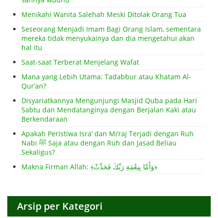
Menikahi Wanita Salehah Meski Ditolak Orang Tua
Seseorang Menjadi Imam Bagi Orang Islam, sementara
mereka tidak menyukainya dan dia mengetahui akan
hal itu
Saat-saat Terberat Menjelang Wafat
Mana yang Lebih Utama: Tadabbur atau Khatam Al-
Qur’an?
Disyariatkannya Mengunjungi Masjid Quba pada Hari
Sabtu dan Mendatanginya dengan Berjalan Kaki atau
Berkendaraan
Apakah Peristiwa Isra’ dan Mi’raj Terjadi dengan Ruh
Nabi ﷺ Saja atau dengan Ruh dan Jasad Beliau
Sekaligus?
Makna Firman Allah: ﴾وَأَمَّا بِنِعْمَةِ رَبِّكَ فَحَدِّثْ﴿
Arsip per Kategori