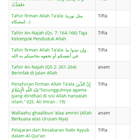
فَحَدِّثْ﴿
Tafsir firman Allah Ta’ala: (مثل نوره
Tifta
كمشكاة…)
Tafsir An-Najah (Qs. 7: 164-166) Tiga
Tifta
Kelompok Penduduk Allah
Tafsir firman Allah Ta’ala: وإن تبدوا ما
Tifta
في أنفسكم أو تخفوه يحاسبكم به الله
Tafsir An-Najah (QS.2: 261-264)
anam
Berinfak di Jalan Allah
Penafsiran Firman Allah Ta’ala إِنَّ الدِّينَ
Tifta
عِنْدَ اللَّهِ الْإِسْلَامُ“Sesungguhnya agama
(yang diridhai) di sisi Allah hanyalah
Islam.” (QS. Ali Imran : 19)
Wallaahu ghaalibun ‘alaa amrini (Allah
anam
Berkuasa atas Urusan-Nya)
Pelajaran dari Kesabaran Nabi Ayyub
Tifta
dalam Al-Qur’an