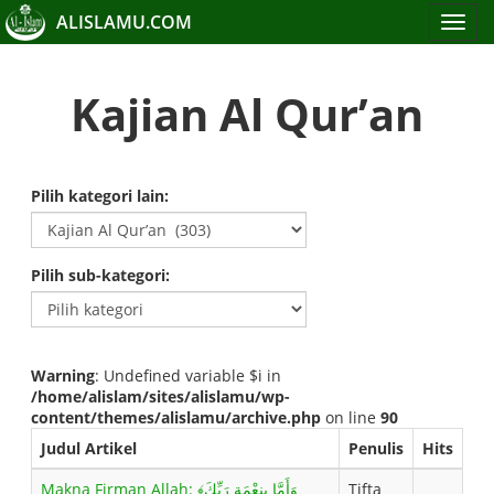
ALISLAMU.COM
Toggle
navigat
Kajian Al Qur’an
Pilih kategori lain:
Pilih sub-kategori:
Warning
: Undefined variable $i in
/home/alislam/sites/alislamu/wp-
content/themes/alislamu/archive.php
on line
90
Judul Artikel
Penulis
Hits
Makna Firman Allah: ﴾وَأَمَّا بِنِعْمَةِ رَبِّكَ
Tifta