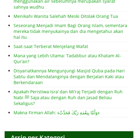
menggunakan air sebelumnya merupakan syarat
sahnya wudhu
Menikahi Wanita Salehah Meski Ditolak Orang Tua
Seseorang Menjadi Imam Bagi Orang Islam, sementara
mereka tidak menyukainya dan dia mengetahui akan
hal itu
Saat-saat Terberat Menjelang Wafat
Mana yang Lebih Utama: Tadabbur atau Khatam Al-
Qur’an?
Disyariatkannya Mengunjungi Masjid Quba pada Hari
Sabtu dan Mendatanginya dengan Berjalan Kaki atau
Berkendaraan
Apakah Peristiwa Isra’ dan Mi’raj Terjadi dengan Ruh
Nabi ﷺ Saja atau dengan Ruh dan Jasad Beliau
Sekaligus?
Makna Firman Allah: ﴾وَأَمَّا بِنِعْمَةِ رَبِّكَ فَحَدِّثْ﴿
Arsip per Kategori