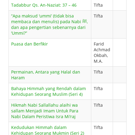
Tadabbur Qs. An-Naziat: 37 – 46
Tifta
“Apa maksud ‘ummi’ (tidak bisa
Tifta
membaca dan menulis) pada Nabi ﷺ,
dan apa pengertian sebenarnya dari
‘Ummi?”
Puasa dan Berfikir
Farid
Achmad
Okbah,
M.A.
Permainan, Antara yang Halal dan
Tifta
Haram
Bahaya Himmah yang Rendah dalam
Tifta
Kehidupan Seorang Muslim (Seri 4)
Hikmah Nabi Sallallahu alaihi wa
Tifta
sallam Menjadi Imam Untuk Para
Nabi Dalam Peristiwa Isra Mi’raj
Kedudukan Himmah dalam
Tifta
Kehidupan Seorang Mukmin (Seri 2)