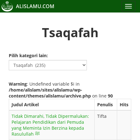
ALISLAMU.COM
Toggle
navigat
Tsaqafah
Pilih kategori lain:
Warning
: Undefined variable $i in
/home/alislam/sites/alislamu/wp-
content/themes/alislamu/archive.php
on line
90
Judul Artikel
Penulis
Hits
Tidak Dimarahi, Tidak Dipermalukan:
Tifta
Pelajaran Pendidikan dari Pemuda
yang Meminta Izin Berzina kepada
Rasulullah ﷺ