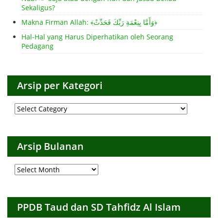
Sekaligus?
Makna Firman Allah: ﴾وَأَمَّا بِنِعْمَةِ رَبِّكَ فَحَدِّثْ﴿
Hal-Hal yang Harus Diperhatikan oleh Seorang
Pedagang
Arsip per Kategori
Arsip
per
Kategori
Arsip Bulanan
Arsip
Bulanan
PPDB Taud dan SD Tahfidz Al Islam