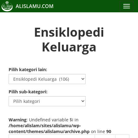
ALISLAMU.COM
Toggle
navigat
Ensiklopedi
Keluarga
Pilih kategori lain:
Pilih sub-kategori:
Warning
: Undefined variable $i in
/home/alislam/sites/alislamu/wp-
content/themes/alislamu/archive.php
on line
90