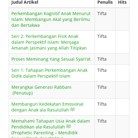
Judul Artikel
Penulis
Hits
Perkembangan Kognitif Anak Menurut
Tifta
Islam: Membangun Akal yang Berilmu
dan Bertakwa
Seri 2: Perkembangan Fisik Anak
Tifta
dalam Perspektif Islam: Menjaga
Amanah Jasmani yang Allah Titipkan
Proses Meminang Yang Sesuai Syari’at
Tifta
Seri 1: Tahapan Perkembangan Anak
Tifta
Didik dalam Perspektif Islam
Merangkai Generasi Rabbani
Tifta
(Penutup)
Membangun Kedekatan Emosional
Tifta
dengan Anak ala Rasulullah ﷺ
Memahami Tahapan Usia Anak dalam
Tifta
Pendidikan ala Rasulullah ﷺ
(Prophetic Parenting – Mendidik