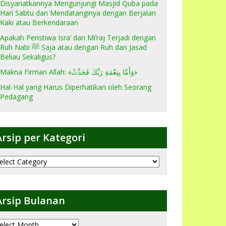
Disyariatkannya Mengunjungi Masjid Quba pada
Hari Sabtu dan Mendatanginya dengan Berjalan
Kaki atau Berkendaraan
Apakah Peristiwa Isra’ dan Mi’raj Terjadi dengan
Ruh Nabi ﷺ Saja atau dengan Ruh dan Jasad
Beliau Sekaligus?
Makna Firman Allah: ﴾وَأَمَّا بِنِعْمَةِ رَبِّكَ فَحَدِّثْ﴿
Hal-Hal yang Harus Diperhatikan oleh Seorang
Pedagang
Arsip per Kategori
sip
er
ategori
Arsip Bulanan
sip