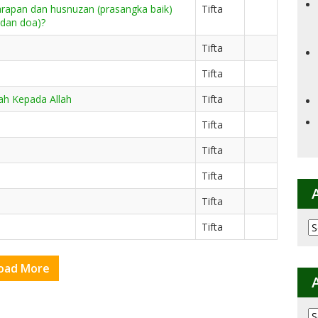
rapan dan husnuzan (prasangka baik)
Tifta
 dan doa)?
Tifta
Tifta
ah Kepada Allah
Tifta
Tifta
Tifta
Tifta
Tifta
Ar
Tifta
p
K
oad More
Ar