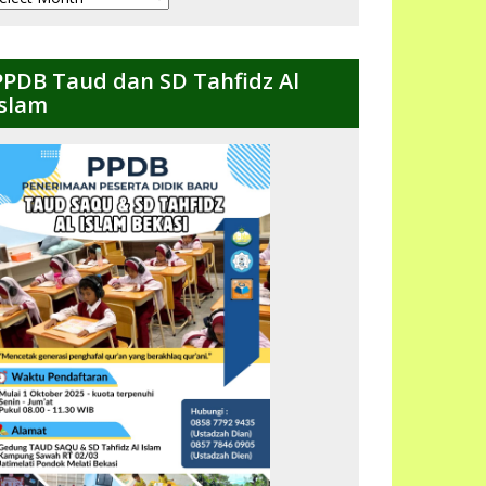
ulanan
PPDB Taud dan SD Tahfidz Al
Islam