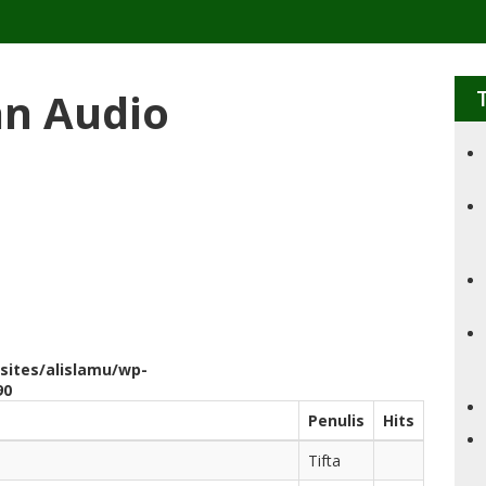
an Audio
sites/alislamu/wp-
90
Penulis
Hits
Tifta