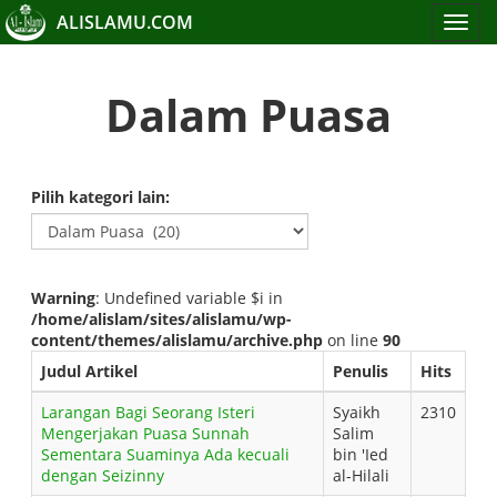
ALISLAMU.COM
Toggle
navigat
Dalam Puasa
Pilih kategori lain:
Warning
: Undefined variable $i in
/home/alislam/sites/alislamu/wp-
content/themes/alislamu/archive.php
on line
90
Judul Artikel
Penulis
Hits
Larangan Bagi Seorang Isteri
Syaikh
2310
Mengerjakan Puasa Sunnah
Salim
Sementara Suaminya Ada kecuali
bin 'Ied
dengan Seizinny
al-Hilali