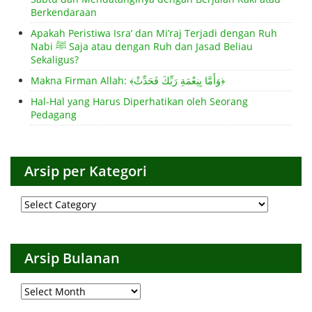
Berkendaraan
Apakah Peristiwa Isra’ dan Mi’raj Terjadi dengan Ruh
Nabi ﷺ Saja atau dengan Ruh dan Jasad Beliau
Sekaligus?
Makna Firman Allah: ﴾وَأَمَّا بِنِعْمَةِ رَبِّكَ فَحَدِّثْ﴿
Hal-Hal yang Harus Diperhatikan oleh Seorang
Pedagang
Arsip per Kategori
Arsip
per
Kategori
Arsip Bulanan
Arsip
Bulanan