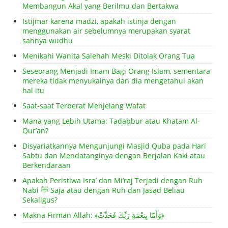
Membangun Akal yang Berilmu dan Bertakwa
Istijmar karena madzi, apakah istinja dengan
menggunakan air sebelumnya merupakan syarat
sahnya wudhu
Menikahi Wanita Salehah Meski Ditolak Orang Tua
Seseorang Menjadi Imam Bagi Orang Islam, sementara
mereka tidak menyukainya dan dia mengetahui akan
hal itu
Saat-saat Terberat Menjelang Wafat
Mana yang Lebih Utama: Tadabbur atau Khatam Al-
Qur’an?
Disyariatkannya Mengunjungi Masjid Quba pada Hari
Sabtu dan Mendatanginya dengan Berjalan Kaki atau
Berkendaraan
Apakah Peristiwa Isra’ dan Mi’raj Terjadi dengan Ruh
Nabi ﷺ Saja atau dengan Ruh dan Jasad Beliau
Sekaligus?
Makna Firman Allah: ﴾وَأَمَّا بِنِعْمَةِ رَبِّكَ فَحَدِّثْ﴿