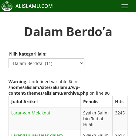
ALISLAMU.COM
Toggle
navigat
Dalam Berdo’a
Pilih kategori lain:
Warning
: Undefined variable $i in
/home/alislam/sites/alislamu/wp-
content/themes/alislamu/archive.php
on line
90
Judul Artikel
Penulis
Hits
Larangan Melaknat
Syaikh Salim
3245
bin 'Ied al-
Hilali
Larangan Bersajak dalam
Syaikh Salim
2617