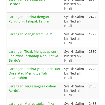
Berdo’a
bin 'Ied al-
Hilali
Larangan Berdo’a dengan
Syaikh Salim
2477
Punggung Telapak Tangan
bin 'Ied al-
Hilali
Larangan Mengharam Bala’
Syaikh Salim
1779
bin 'Ied al-
Hilali
Larangan Tidak Mengucapkan
Syaikh Salim
2530
Shalawat Terhadap Nabi Ketika
bin 'Ied al-
Berdo’a
Hilali
Larangan Berdo’a yang Berisikan
Syaikh Salim
2228
Dosa atau Memutus Tali
bin 'Ied al-
Silaturahim
Hilali
Larangan Tergesa-gesa dalam
Syaikh Salim
2455
Berdo’a
bin 'Ied al-
Hilali
Larangan Mengucapkan “Jika
Syaikh Salim
2466