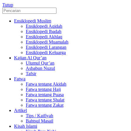
Tutup
Ensiklopedi Muslim
Ensiklopedi Aqidah
Ensiklopedi Ibadah
Ensiklopedi Akhlaq
Ensiklopedi Muamalah
Ensiklopedi Larangan
Ensiklopedi Keluarga
Kajian Al Qur’an
Ulumul Qur’an
Asbabun Nuzul
Tafsir
Fatwa
Fatwa tentang Akidah
Fatwa tentang Haji
Fatwa tentang Puasa
Fatwa tentang Shalat
Fatwa tentang Zakat
Artikel
Tips / Kaifiyah
Bahtsul Masail
Kisah Islami