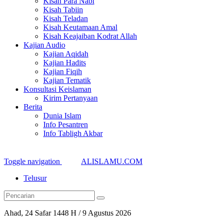
Kisah Para Nabi
Kisah Tabiin
Kisah Teladan
Kisah Keutamaan Amal
Kisah Keajaiban Kodrat Allah
Kajian Audio
Kajian Aqidah
Kajian Hadits
Kajian Fiqih
Kajian Tematik
Konsultasi Keislaman
Kirim Pertanyaan
Berita
Dunia Islam
Info Pesantren
Info Tabligh Akbar
Toggle navigation
ALISLAMU.COM
Telusur
Ahad, 24 Safar 1448 H / 9 Agustus 2026