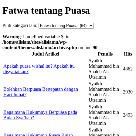
Fatwa tentang Puasa
Pilih kategori lain:
Warning
: Undefined variable $i in
/home/alislam/sites/alislamu/wp-
content/themes/alislamu/archive.php
on line
90
Judul Artikel
Penulis
Hits
Syaikh
Apakah puasa wishal itu? Apakah itu
Muhammad bin
4862
disyariatkan?
Shaleh Al-
Utsaimin
Syaikh
Bolehkan Berpuasa Bertepatan dengan
Muhammad bin
2930
Hari Jumat?
Shaleh Al-
Utsaimin
Syaikh
Bagaimana Hukumnya Berpuasa pada
Muhammad bin
2493
Bulan Sya’ban?
Shaleh Al-
Utsaimin
Syaikh
Bagaimana Hukumnya Puasa Bulan
Muhammad bin