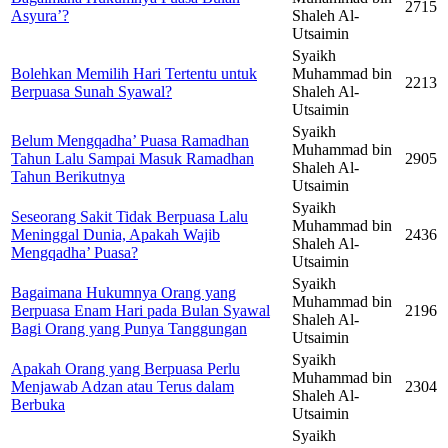
2715
Asyura’?
Shaleh Al-
Utsaimin
Syaikh
Bolehkan Memilih Hari Tertentu untuk
Muhammad bin
2213
Berpuasa Sunah Syawal?
Shaleh Al-
Utsaimin
Syaikh
Belum Mengqadha’ Puasa Ramadhan
Muhammad bin
Tahun Lalu Sampai Masuk Ramadhan
2905
Shaleh Al-
Tahun Berikutnya
Utsaimin
Syaikh
Seseorang Sakit Tidak Berpuasa Lalu
Muhammad bin
Meninggal Dunia, Apakah Wajib
2436
Shaleh Al-
Mengqadha’ Puasa?
Utsaimin
Syaikh
Bagaimana Hukumnya Orang yang
Muhammad bin
Berpuasa Enam Hari pada Bulan Syawal
2196
Shaleh Al-
Bagi Orang yang Punya Tanggungan
Utsaimin
Syaikh
Apakah Orang yang Berpuasa Perlu
Muhammad bin
Menjawab Adzan atau Terus dalam
2304
Shaleh Al-
Berbuka
Utsaimin
Syaikh