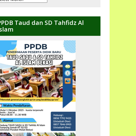
ulanan
PPDB Taud dan SD Tahfidz Al
Islam