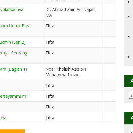
nyolatkannya
Dr. Ahmad Zain An-Najah.
MA
 Imam Untuk Para
Tifta
min (Seri 2)
Tifta
erajat Seorang
Tifta
am (Bagian 1)
Noer Kholish Aziz bin
Muhammad Irsan
Tifta
Ar
 Bertayammum ?
Tifta
p
K
Tifta
ria
Tifta
Ar