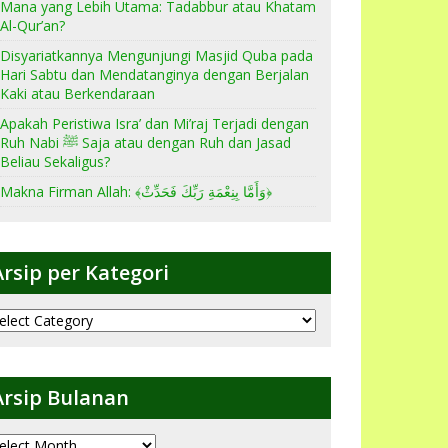
Mana yang Lebih Utama: Tadabbur atau Khatam
Al-Qur’an?
Disyariatkannya Mengunjungi Masjid Quba pada
Hari Sabtu dan Mendatanginya dengan Berjalan
Kaki atau Berkendaraan
Apakah Peristiwa Isra’ dan Mi’raj Terjadi dengan
Ruh Nabi ﷺ Saja atau dengan Ruh dan Jasad
Beliau Sekaligus?
Makna Firman Allah: ﴾وَأَمَّا بِنِعْمَةِ رَبِّكَ فَحَدِّثْ﴿
Arsip per Kategori
sip
er
ategori
Arsip Bulanan
sip