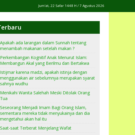
Jum'at, 22 Safar 1448 H / 7 Agustus 2026
Terbaru
Apakah ada larangan dalam Sunnah tentang
menambah makanan setelah makan ?
Perkembangan Kognitif Anak Menurut Islam:
Membangun Akal yang Berilmu dan Bertakwa
Istijmar karena madzi, apakah istinja dengan
menggunakan air sebelumnya merupakan syarat
sahnya wudhu
Menikahi Wanita Salehah Meski Ditolak Orang
Tua
Seseorang Menjadi Imam Bagi Orang Islam,
sementara mereka tidak menyukainya dan dia
mengetahui akan hal itu
Saat-saat Terberat Menjelang Wafat