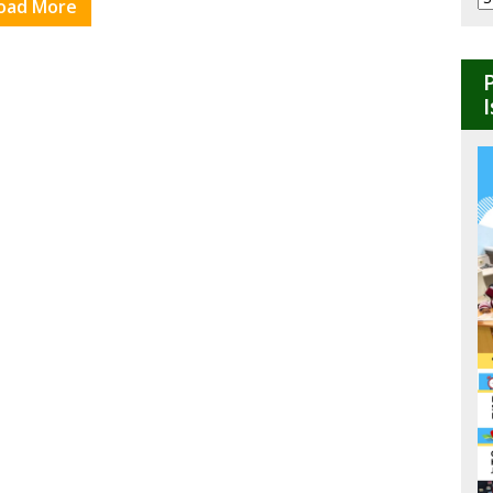
oad More
B