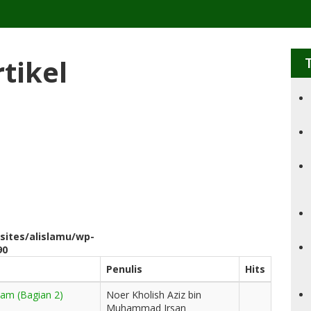
tikel
sites/alislamu/wp-
90
Penulis
Hits
am (Bagian 2)
Noer Kholish Aziz bin
Muhammad Irsan