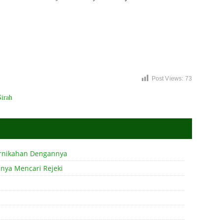
Post Views:
73
Sirah
ernikahan Dengannya
nya Mencari Rejeki