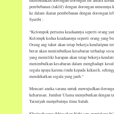
membedakan dorongan-dorongan ini antara keba
pembebanan (taklif) dengan dorongan umumnya k
ke dalam ikatan pembebanan dengan dorongan leb
Syatibi :
“Kelompok pertama keadaannya seperti orang yan
Kelompk kedua keadaannya seperti orang yang ber
Orang ang takut akan tetap bekerja kendatipun ter
berat akan menimbulkan kesabaran terhadap sesua
yang memiliki harapan akan tetap bekerja kendat
menimbulkan kesabaran dalam menghadapi kesuli
segala upaya karena rindu kepada kekasih, sehing
mendekatkan segala yang jauh.“
Mencari aneka sarana untuk mewujudkan dorongan
keharusan. Jumhur Ulama menyebutkan dengan tas
Taimiyah menyebutnya ilmu Suluh.
Khalwah yang dibiasakan Nabi saw menjelang bi’