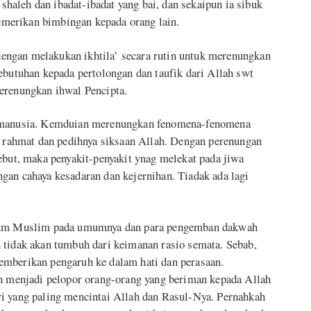
aleh dan ibadat-ibadat yang bai, dan sekaipun ia sibuk
merikan bimbingan kepada orang lain.
i dengan melakukan ikhtila’ secara rutin untuk merenungkan
ebutuhan kepada pertolongan dan taufik dari Allah swt
erenungkan ihwal Pencipta.
n manusia. Kemduian merenungkan fenomena-fenomena
ya rahmat dan pedihnya siksaan Allah. Dengan perenungan
ebut, maka penyakit-penyakit ynag melekat pada jiwa
gan cahaya kesadaran dan kejernihan. Tiadak ada lagi
 kaum Muslim pada umumnya dan para pengemban dakwah
 tidak akan tumbuh dari keimanan rasio semata. Sebab,
emberikan pengaruh ke dalam hati dan perasaan.
ah menjadi pelopor orang-orang yang beriman kepada Allah
i yang paling mencintai Allah dan Rasul-Nya. Pernahkah