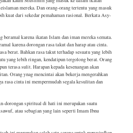
nyakan kaum Muslimin yang masuk ke dalam ikatan
eislaman mereka. Dan orang-orang tertentu yang masuk
ih kuat dari sekedar pemahaman rasional. Berkata Asy-
g beramal karena ikatan Islam dan iman mereka semata.
amal karena dorongan rasa takut dan harap atau cinta.
asa berat. Bahkan rasa takut terhadap sesuatu yang lebih
tu yang lebih ringan, kendatipun tergolong berat. Orang
ipun terasa sulit. Harapan kepada kesenangan akan
tan. Orang ynag mencintai akan bekerja mengerahkan
ga rasa cinta ini mempermudah segala kesulitan dan
-dorongan spiritual di hati ini merupakan suatu
awuf, atau sebagian yang lain seperti Imam Ibnu
tsah ini merupakan salah satu sarana untuk mewujudkan