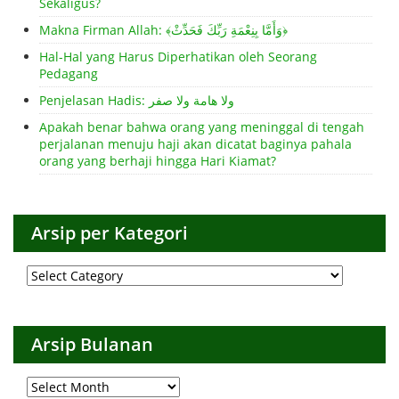
Sekaligus?
Makna Firman Allah: ﴾وَأَمَّا بِنِعْمَةِ رَبِّكَ فَحَدِّثْ﴿
Hal-Hal yang Harus Diperhatikan oleh Seorang
Pedagang
Penjelasan Hadis: ولا هامة ولا صفر
Apakah benar bahwa orang yang meninggal di tengah
perjalanan menuju haji akan dicatat baginya pahala
orang yang berhaji hingga Hari Kiamat?
Arsip per Kategori
Arsip
per
Kategori
Arsip Bulanan
Arsip