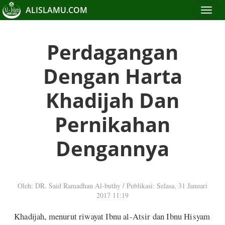
ALISLAMU.COM
Toggle
navigat
Perdagangan
Dengan Harta
Khadijah Dan
Pernikahan
Dengannya
Oleh: DR. Said Ramadhan Al-buthy
/
Publikasi: Selasa, 31 Januari
2017 11:19
Khadijah, menurut riwayat Ibnu al-Atsir dan Ibnu Hisyam