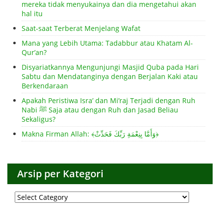
mereka tidak menyukainya dan dia mengetahui akan
hal itu
Saat-saat Terberat Menjelang Wafat
Mana yang Lebih Utama: Tadabbur atau Khatam Al-
Qur’an?
Disyariatkannya Mengunjungi Masjid Quba pada Hari
Sabtu dan Mendatanginya dengan Berjalan Kaki atau
Berkendaraan
Apakah Peristiwa Isra’ dan Mi’raj Terjadi dengan Ruh
Nabi ﷺ Saja atau dengan Ruh dan Jasad Beliau
Sekaligus?
Makna Firman Allah: ﴾وَأَمَّا بِنِعْمَةِ رَبِّكَ فَحَدِّثْ﴿
Arsip per Kategori
Arsip
per
Kategori