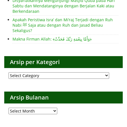
Disyariatkannya Mengunjungi Masjid Quba pada Hari
Sabtu dan Mendatanginya dengan Berjalan Kaki atau
Berkendaraan
Apakah Peristiwa Isra’ dan Mi’raj Terjadi dengan Ruh
Nabi ﷺ Saja atau dengan Ruh dan Jasad Beliau
Sekaligus?
Makna Firman Allah: ﴾وَأَمَّا بِنِعْمَةِ رَبِّكَ فَحَدِّثْ﴿
Arsip per Kategori
Arsip
per
Kategori
Arsip Bulanan
Arsip
Bulanan