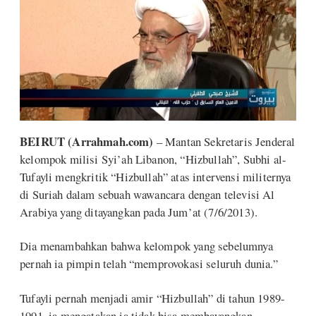
BEIRUT (Arrahmah.com)
– Mantan Sekretaris Jenderal
kelompok milisi Syi’ah Libanon, “Hizbullah”, Subhi al-
Tufayli mengkritik “Hizbullah” atas intervensi militernya
di Suriah dalam sebuah wawancara dengan televisi Al
Arabiya yang ditayangkan pada Jum’at (7/6/2013).
Dia menambahkan bahwa kelompok yang sebelumnya
pernah ia pimpin telah “memprovokasi seluruh dunia.”
Tufayli pernah menjadi amir “Hizbullah” di tahun 1989-
1991, ia mengatakan ia tidak bisa membayangkan