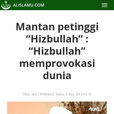
ALISLAMU.COM
Toggle
navigat
Mantan petinggi
“Hizbullah” :
“Hizbullah”
memprovokasi
dunia
Oleh: arbi
/
Publikasi: Sabtu, 8 Juni 2013 01:32