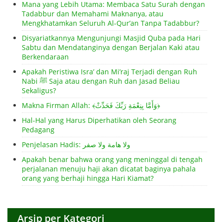
Mana yang Lebih Utama: Membaca Satu Surah dengan
Tadabbur dan Memahami Maknanya, atau
Mengkhatamkan Seluruh Al-Qur’an Tanpa Tadabbur?
Disyariatkannya Mengunjungi Masjid Quba pada Hari
Sabtu dan Mendatanginya dengan Berjalan Kaki atau
Berkendaraan
Apakah Peristiwa Isra’ dan Mi’raj Terjadi dengan Ruh
Nabi ﷺ Saja atau dengan Ruh dan Jasad Beliau
Sekaligus?
Makna Firman Allah: ﴾وَأَمَّا بِنِعْمَةِ رَبِّكَ فَحَدِّثْ﴿
Hal-Hal yang Harus Diperhatikan oleh Seorang
Pedagang
Penjelasan Hadis: ولا هامة ولا صفر
Apakah benar bahwa orang yang meninggal di tengah
perjalanan menuju haji akan dicatat baginya pahala
orang yang berhaji hingga Hari Kiamat?
Arsip per Kategori