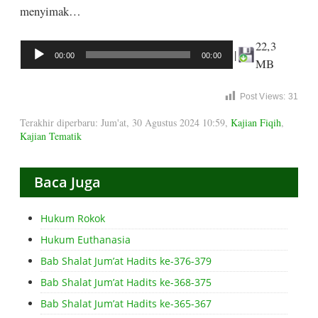
menyimak…
22,3
Audio
|
00:00
00:00
MB
Player
Post Views:
31
Terakhir diperbaru: Jum'at, 30 Agustus 2024 10:59
,
Kajian Fiqih
,
Kajian Tematik
Baca Juga
Hukum Rokok
Hukum Euthanasia
Bab Shalat Jum’at Hadits ke-376-379
Bab Shalat Jum’at Hadits ke-368-375
Bab Shalat Jum’at Hadits ke-365-367