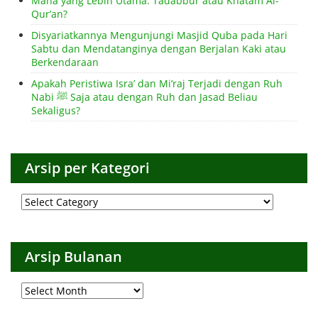
Mana yang Lebih Utama: Tadabbur atau Khatam Al-
Qur’an?
Disyariatkannya Mengunjungi Masjid Quba pada Hari
Sabtu dan Mendatanginya dengan Berjalan Kaki atau
Berkendaraan
Apakah Peristiwa Isra’ dan Mi’raj Terjadi dengan Ruh
Nabi ﷺ Saja atau dengan Ruh dan Jasad Beliau
Sekaligus?
Arsip per Kategori
Arsip
per
Kategori
Arsip Bulanan
Arsip
Bulanan