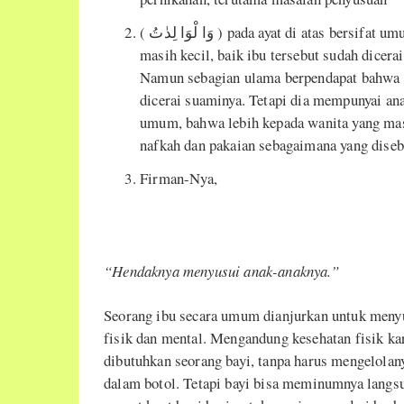
( وَا لْوَا لِدٰتُ ) pada ayat di atas bersifat umum, mencakup semua ibu yang mempunyai bayi yang
masih kecil, baik ibu tersebut sudah dicera
Namun sebagian ulama berpendapat bahwa ay
dicerai suaminya. Tetapi dia mempunyai ana
umum, bahwa lebih kepada wanita yang masi
nafkah dan pakaian sebagaimana yang diseb
Firman-Nya,
“Hendaknya menyusui anak-anaknya.”
Seorang ibu secara umum dianjurkan untuk menyu
fisik dan mental. Mengandung kesehatan fisik ka
dibutuhkan seorang bayi, tanpa harus mengelolan
dalam botol. Tetapi bayi bisa meminumnya langsu