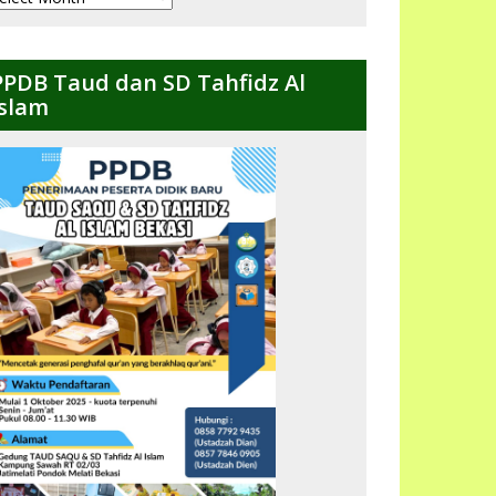
ulanan
PPDB Taud dan SD Tahfidz Al
Islam