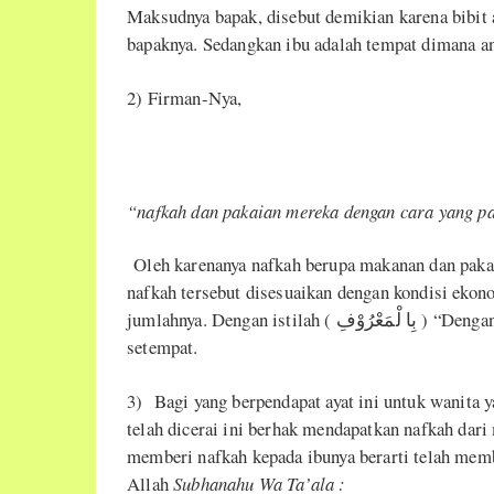
Maksudnya bapak, disebut demikian karena bibit 
bapaknya. Sedangkan ibu adalah tempat dimana an
2) Firman-Nya,
“
nafkah dan pakaian mereka dengan cara yang pa
Oleh karenanya nafkah berupa makanan dan paka
nafkah tersebut disesuaikan dengan kondisi ekon
jumlahnya. Dengan istilah ( بِا لْمَعْرُوْفِ ) “Dengan cara yang patut” sesuai dengan kebiasaan masyarakat
setempat.
3) Bagi yang berpendapat ayat ini untuk wanita y
telah dicerai ini berhak mendapatkan nafkah dar
memberi nafkah kepada ibunya berarti telah memb
Allah
Subhanahu Wa Ta’ala
: