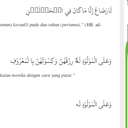
لَارَضَاعَ إِلَّا مَاكَانَ فِي الۡحَوۡلَيۡنِ
man) kecualli pada dua tahun (pertama).”
(HR. ad-
وَعَلَى الْمَوْلُوْدِ لَهٗ رِزْقُهُنَّ وَكِسْوَتُهُنَّ بِا لْمَعْرُوْفِ
aian mereka dengan cara yang patut.
”
وَعَلَى الْمَوْلُوْدِ لَه