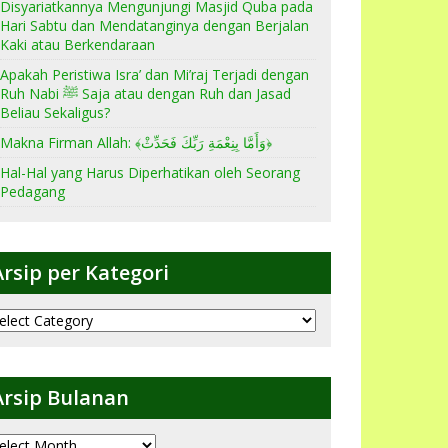
Disyariatkannya Mengunjungi Masjid Quba pada
Hari Sabtu dan Mendatanginya dengan Berjalan
Kaki atau Berkendaraan
Apakah Peristiwa Isra’ dan Mi’raj Terjadi dengan
Ruh Nabi ﷺ Saja atau dengan Ruh dan Jasad
Beliau Sekaligus?
Makna Firman Allah: ﴾وَأَمَّا بِنِعْمَةِ رَبِّكَ فَحَدِّثْ﴿
Hal-Hal yang Harus Diperhatikan oleh Seorang
Pedagang
Arsip per Kategori
sip
er
ategori
Arsip Bulanan
sip