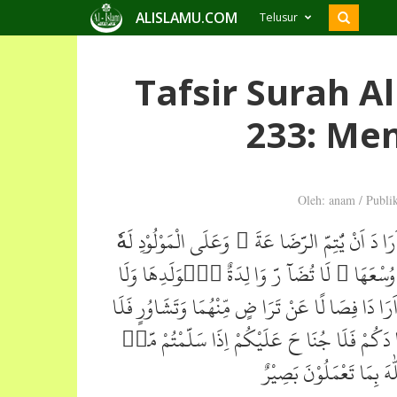
ALISLAMU.COM
Telusur
Tafsir Surah A
233: Me
Oleh: anam
/
Publi
َا دَ اَنْ يُّتِمَّ الرَّضَا عَةَ ۗ وَعَلَى الْمَوْلُوْدِ لَهٗ
ا وُسْعَهَا ۚ لَا تُضَآ رَّ وَا لِدَةٌ بِۢوَلَدِهَا وَلَا
رَا دَا فِصَا لًا عَنْ تَرَا ضٍ مِّنْهُمَا وَتَشَاوُرٍ فَلَا
 دَكُمْ فَلَا جُنَا حَ عَلَيْكُمْ اِذَا سَلَّمْتُمْ مَّاۤ
َ بِمَا تَعْمَلُوْنَ بَصِيْرٌ