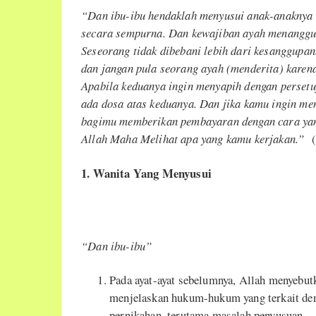
“Dan ibu-ibu hendaklah menyusui anak-anaknya 
secara sempurna. Dan kewajiban ayah menanggun
Seseorang tidak dibebani lebih dari kesanggupa
dan jangan pula seorang ayah (menderita) karena
Apabila keduanya ingin menyapih dengan perset
ada dosa atas keduanya. Dan jika kamu ingin me
bagimu memberikan pembayaran dengan cara yang
Allah Maha Melihat apa yang kamu kerjakan.”
(Q
1.
Wanita Yang Menyusui
“Dan ibu-ibu
”
Pada ayat-ayat sebelumnya, Allah menyebut
menjelaskan hukum-hukum yang terkait den
pernikahan, terutama masalah penyusuan