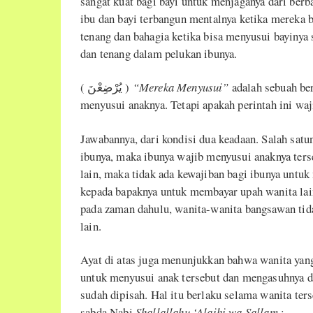
sangat kuat bagi bayi untuk menjaganya dari ber
ibu dan bayi terbangun mentalnya ketika mereka b
tenang dan bahagia ketika bisa menyusui bayinya
dan tenang dalam pelukan ibunya.
( يُرْضِعْنَ )
“Mereka Menyusui”
adalah sebuah ber
menyusui anaknya. Tetapi apakah perintah ini waj
Jawabannya, dari kondisi dua keadaan. Salah satu
ibunya, maka ibunya wajib menyusui anaknya ter
lain, maka tidak ada kewajiban bagi ibunya untuk
kepada bapaknya untuk membayar upah wanita la
pada zaman dahulu, wanita-wanita bangsawan tid
lain.
Ayat di atas juga menunjukkan bahwa wanita yang
untuk menyusui anak tersebut dan mengasuhnya d
sudah dipisah. Hal itu berlaku selama wanita ter
sabda Nabi
Shallallahu
‘
Alaihi wa Sallam
: