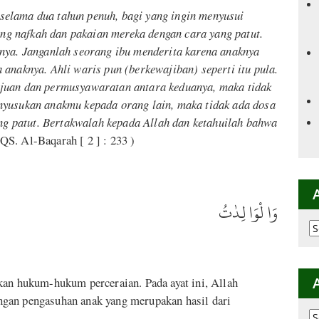
selama dua tahun penuh, bagi yang ingin menyusui
g nafkah dan pakaian mereka dengan cara yang patut.
nnya. Janganlah seorang ibu menderita karena anaknya
 anaknya. Ahli waris pun (berkewajiban) seperti itu pula.
ujuan dan permusyawaratan antara keduanya, maka tidak
nyusukan anakmu kepada orang lain, maka tidak ada dosa
 patut. Bertakwalah kepada Allah dan ketahuilah bahwa
S. Al-Baqarah [ 2 ] : 233 )
وَا لْوَا لِدٰتُ
Ar
p
K
kan hukum-hukum perceraian. Pada ayat ini, Allah
gan pengasuhan anak yang merupakan hasil dari
Ar