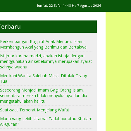
Jum'at, 22 Safar 1448 H / 7 Agustus 2026
Terbaru
Perkembangan Kognitif Anak Menurut Islam:
Membangun Akal yang Berilmu dan Bertakwa
Istijmar karena madzi, apakah istinja dengan
menggunakan air sebelumnya merupakan syarat
sahnya wudhu
Menikahi Wanita Salehah Meski Ditolak Orang
Tua
Seseorang Menjadi Imam Bagi Orang Islam,
sementara mereka tidak menyukainya dan dia
mengetahui akan hal itu
Saat-saat Terberat Menjelang Wafat
Mana yang Lebih Utama: Tadabbur atau Khatam
Al-Qur’an?