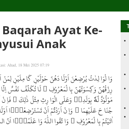
l Baqarah Ayat Ke-
nyusui Anak
kasi: Ahad, 18 Mei 2025 07:19
وَا لْوَا لِدٰتُ يُرْضِعْنَ اَوْلَا دَهُنَّ حَوْلَيْنِ كَا مِلَيْنِ لِمَنْ اَر
رِزْقُهُنَّ وَكِسْوَتُهُنَّ بِا لْمَعْرُوْفِ ۗ لَا تُكَلَّفُ نَفْسٌ اِلَّ
مَوْلُوْدٌ لَّهٗ بِوَلَدِهٖ وَعَلَى الْوَا رِثِ مِثْلُ ذٰلِكَ ۚ فَاِ نْ اَ
جُنَا حَ عَلَيْهِمَا ۗ وَاِ نْ اَرَدْتُّمْ اَنْ تَسْتَرْضِعُوْۤا اَوْلَا
اٰتَيْتُمْ بِا لْمَعْرُوْفِ ۗ وَا تَّقُوا اللّٰهَ وَا عْلَمُوْۤا اَنَّ اللّٰه