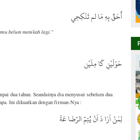
أَحَقُّ بِهِ مَا لم تَنْكِحِي
mu belum menikah lagi.”
حَوْلَيْنِ كَا مِلَيْن
mpai dua tahun. Seandainya dia menyusui sebelum dua
apa. Ini dikuatkan dengan firman-Nya :
لِمَنْ اَرَا دَ اَنْ يُّتِمَّ الرَّضَا عَةَ