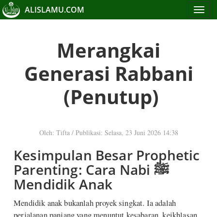
ALISLAMU.COM
Toggle
navigat
Merangkai
Generasi Rabbani
(Penutup)
Oleh: Tifta
/
Publikasi: Selasa, 23 Juni 2026 14:38
Kesimpulan Besar Prophetic
Parenting: Cara Nabi ﷺ
Mendidik Anak
Mendidik anak bukanlah proyek singkat. Ia adalah
perjalanan panjang yang menuntut kesabaran, keikhlasan,