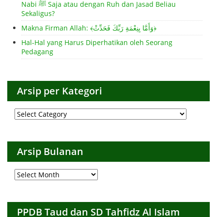
Nabi ﷺ Saja atau dengan Ruh dan Jasad Beliau
Sekaligus?
Makna Firman Allah: ﴾وَأَمَّا بِنِعْمَةِ رَبِّكَ فَحَدِّثْ﴿
Hal-Hal yang Harus Diperhatikan oleh Seorang
Pedagang
Arsip per Kategori
Arsip
per
Kategori
Arsip Bulanan
Arsip
Bulanan
PPDB Taud dan SD Tahfidz Al Islam