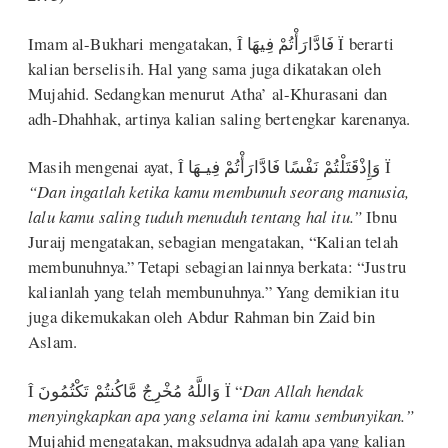
Imam al-Bukhari mengatakan, Î فَادَّارَأْتُمْ فِيهَا Ï berarti
kalian berselisih. Hal yang sama juga dikatakan oleh
Mujahid. Sedangkan menurut Atha’ al-Khurasani dan
adh-Dhahhak, artinya kalian saling bertengkar karenanya.
Masih mengenai ayat, Î وَإِذْقَتَلْتُمْ نَفْسًا فَادَّارَأْتُمْ فِيـهَا Ï
“Dan ingatlah ketika kamu membunuh seorang manusia,
lalu kamu saling tuduh menuduh tentang hal itu.”
Ibnu
Juraij mengatakan, sebagian mengatakan, “Kalian telah
membunuhnya.” Tetapi sebagian lainnya berkata: “Justru
kalianlah yang telah membunuhnya.” Yang demikian itu
juga dikemukakan oleh Abdur Rahman bin Zaid bin
Aslam.
Î وَاللَّهُ مُخْرِجٌ مَّاكُنتُمْ تَكْتُمُونَ Ï “
Dan Allah hendak
menyingkapkan apa yang selama ini kamu sembunyikan.”
Mujahid mengatakan, maksudnya adalah apa yang kalian