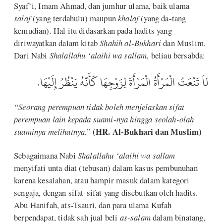
Syaf’i, Imam Ahmad, dan jumhur ulama, baik ulama
salaf
(yang terdahulu) maupun
khalaf
(yang da-tang
kemudian). Hal itu didasarkan pada hadits yang
diriwayatkan dalam kitab
Shahih al-Bukhari
dan Muslim.
Dari Nabi
Shalallahu ‘alaihi wa sallam
, beliau bersabda:
لاَ تَنْعَتُ الْمَرْأَةُ الْمَرْأَةَ لِزَوْجِهَا كَأَنَّهُ يَنْظُرُ إِلَيْهَا.
“Seorang perempuan tidak boleh menjelaskan sifat
perempuan lain kepada suami-nya hingga seolah-olah
(HR. Al-Bukhari dan Muslim)
suaminya melihatnya.
”
Sebagaimana Nabi
Shalallahu ‘alaihi wa sallam
menyifati unta diat (tebusan) dalam kasus pembunuhan
karena kesalahan, atau hampir masuk dalam kategori
sengaja, dengan sifat-sifat yang disebutkan oleh hadits.
Abu Hanifah, ats-Tsauri, dan para ulama Kufah
berpendapat, tidak sah jual beli
as-salam
dalam binatang,