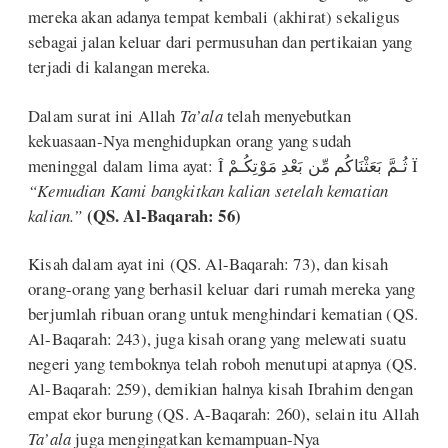
mereka akan adanya tempat kembali (akhirat) sekaligus
sebagai jalan keluar dari permusuhan dan pertikaian yang
terjadi di kalangan mereka.
Dalam surat ini Allah
Ta’ala
telah menyebutkan
kekuasaan-Nya menghidupkan orang yang sudah
meninggal dalam lima ayat: Î ثُـمَّ بَعَثْنَاكُم مِّن بَعْدِ مَوْتِكُـمْ Ï
“Kemudian Kami bangkitkan kalian setelah kematian
(QS. Al-Baqarah: 56)
kalian.”
Kisah dalam ayat ini (QS. Al-Baqarah: 73), dan kisah
orang-orang yang berhasil keluar dari rumah mereka yang
berjumlah ribuan orang untuk menghindari kematian (QS.
Al-Baqarah: 243), juga kisah orang yang melewati suatu
negeri yang temboknya telah roboh menutupi atapnya (QS.
Al-Baqarah: 259), demikian halnya kisah Ibrahim dengan
empat ekor burung (QS. A-Baqarah: 260), selain itu Allah
Ta’ala
juga mengingatkan kemampuan-Nya