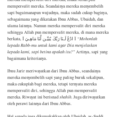
mempersulit mereka. Seandainya mereka menyembelih
sapi bagaimanapun wujudnya, maka sudah cukup baginya,
sebagaimana yang dikatakan Ibnu Abbas, Ubaidah, dan
ulama lainnya. Namun mereka mempersulit diri mereka
sehingga Allah pun mempersulit mereka, di mana mereka
berkata, Î ادْعُ لَـنَا رَبَّكَ يُبَيِّـن لَّنَا مَاهِـيَ Ï
“Mohonlah
kepada Rabb-mu untuk kami agar Dia menjelaskan
kepada kami, sapi betina apakah itu?”
Artinya, sapi yang
bagaimana kriterianya.
Ibnu Jarir meriwayatkan dari Ibnu Abbas, seandainya
mereka menyembelih sapi yang paling buruk sekalipun,
maka cukuplah bagi mereka, tetapi ternyata mereka
mempersulit diri, sehingga Allah pun mempersulit
mereka. Riwayat ini berisnad
shahih
. Juga diriwayatkan
oleh perawi lainnya dari Ibnu Abbas.
Hal senada juga dikemukakkan oleh Ubaidah, as-Suddi,