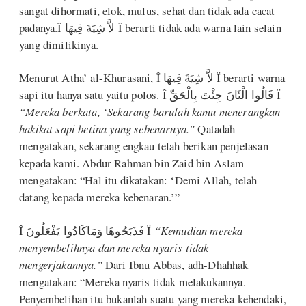
sangat dihormati, elok, mulus, sehat dan tidak ada cacat
padanya.Î لاَّ شِيَةَ فِيهَا Ï berarti tidak ada warna lain selain
yang dimilikinya.
Menurut Atha’ al-Khurasani, Î لاَّ شِيَةَ فِيهَا Ï berarti warna
sapi itu hanya satu yaitu polos. Î قَالُوا الْئَانَ جِئْتَ بِالْحَقِّ Ï
“Mereka berkata, ‘Sekarang barulah kamu menerangkan
hakikat sapi betina yang sebenarnya.”
Qatadah
mengatakan, sekarang engkau telah berikan penjelasan
kepada kami. Abdur Rahman bin Zaid bin Aslam
mengatakan: “Hal itu dikatakan: ‘Demi Allah, telah
datang kepada mereka kebenaran.’”
Î فَذَبَحُوهَا وَمَاكَادُوا يَفْعَلُونَ Ï
“Kemudian mereka
menyembelihnya dan mereka nyaris tidak
mengerjakannya.”
Dari Ibnu Abbas, adh-Dhahhak
mengatakan: “Mereka nyaris tidak melakukannya.
Penyembelihan itu bukanlah suatu yang mereka kehendaki,