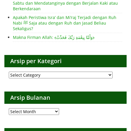
Sabtu dan Mendatanginya dengan Berjalan Kaki atau
Berkendaraan
Apakah Peristiwa Isra’ dan Mi’raj Terjadi dengan Ruh
Nabi ﷺ Saja atau dengan Ruh dan Jasad Beliau
Sekaligus?
Makna Firman Allah: ﴾وَأَمَّا بِنِعْمَةِ رَبِّكَ فَحَدِّثْ﴿
Arsip per Kategori
Arsip
per
Kategori
Arsip Bulanan
Arsip
Bulanan