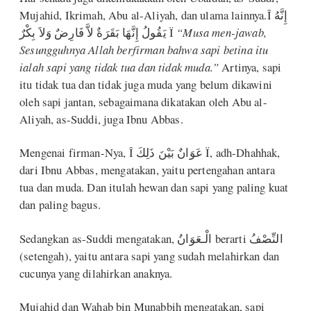
Mujahid, Ikrimah, Abu al-Aliyah, dan ulama lainnya.Î إِنَّهُ
يَقُولُ إِنَّهَا بَقَرَةٌ لاَّ فَارِضٌ وَلاَ بِكْرٌ Ï
“Musa men-jawab,
Sesungguhnya Allah berfirman bahwa sapi betina itu
ialah sapi yang tidak tua dan tidak muda.”
Artinya, sapi
itu tidak tua dan tidak juga muda yang belum dikawini
oleh sapi jantan, sebagaimana dikatakan oleh Abu al-
Aliyah, as-Suddi, juga Ibnu Abbas.
Mengenai firman-Nya, Î عَوَانٌ بَيْنَ ذَلِكَ Ï, adh-Dhahhak,
dari Ibnu Abbas, mengatakan, yaitu pertengahan antara
tua dan muda. Dan itulah hewan dan sapi yang paling kuat
dan paling bagus.
Sedangkan as-Suddi mengatakan, الْـعَوَانُ berarti النِّصْفُ
(setengah), yaitu antara sapi yang sudah melahirkan dan
cucunya yang dilahirkan anaknya.
Mujahid dan Wahab bin Munabbih mengatakan, sapi