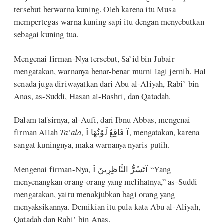
tersebut berwarna kuning. Oleh karena itu Musa
mempertegas warna kuning sapi itu dengan menyebutkan
sebagai kuning tua.
Mengenai firman-Nya tersebut, Sa’id bin Jubair
mengatakan, warnanya benar-benar murni lagi jernih. Hal
senada juga diriwayatkan dari Abu al-Aliyah, Rabi’ bin
Anas, as-Suddi, Hasan al-Bashri, dan Qatadah.
Dalam tafsirnya, al-Aufi, dari Ibnu Abbas, mengenai
firman Allah
Ta’ala
, Î فَاقِعٌ لَوْنُهَا Ï, mengatakan, karena
sangat kuningnya, maka warnanya nyaris putih.
Mengenai firman-Nya, Î تَسُرُّ النَّاظِرِينَÏ “Yang
menyenangkan orang-orang yang melihatnya,” as-Suddi
mengatakan, yaitu menakjubkan bagi orang yang
menyaksikannya. Demikian itu pula kata Abu al-Aliyah,
Qatadah dan Rabi’ bin Anas.