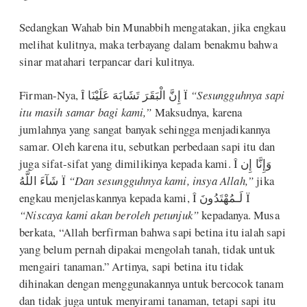
Sedangkan Wahab bin Munabbih mengatakan, jika engkau
melihat kulitnya, maka terbayang dalam benakmu bahwa
sinar matahari terpancar dari kulitnya.
Firman-Nya, Î إِنَّ الْبَقَرَ تَشَابَهَ عَلَيْنَا Ï
“Sesungguhnya sapi
itu masih samar bagi kami,”
Maksudnya, karena
jumlahnya yang sangat banyak sehingga menjadikannya
samar. Oleh karena itu, sebutkan perbedaan sapi itu dan
juga sifat-sifat yang dimilikinya kepada kami. Î وَإِنَّا إِن
شَآءَ اللَّهُ Ï
“Dan sesungguhnya kami, insya Allah,”
jika
engkau menjelaskannya kepada kami, Î لَـمُهْتَدُونَ Ï
“Niscaya kami akan beroleh petunjuk”
kepadanya. Musa
berkata, “Allah berfirman bahwa sapi betina itu ialah sapi
yang belum pernah dipakai mengolah tanah, tidak untuk
mengairi tanaman.” Artinya, sapi betina itu tidak
dihinakan dengan menggunakannya untuk bercocok tanam
dan tidak juga untuk menyirami tanaman, tetapi sapi itu