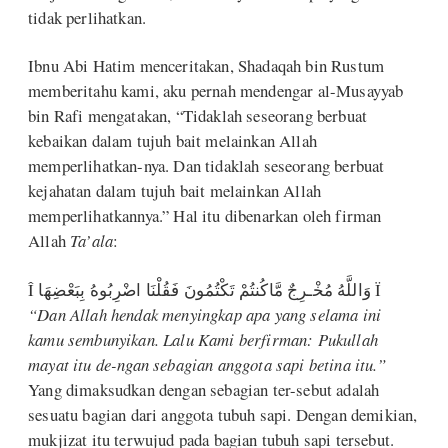
tidak perlihatkan.
Ibnu Abi Hatim menceritakan, Shadaqah bin Rustum
memberitahu kami, aku pernah mendengar al-Musayyab
bin Rafi mengatakan, “Tidaklah seseorang berbuat
kebaikan dalam tujuh bait melainkan Allah
memperlihatkan-nya. Dan tidaklah seseorang berbuat
kejahatan dalam tujuh bait melainkan Allah
memperlihatkannya.” Hal itu dibenarkan oleh firman
Allah
Ta’ala
:
Î وَاللَّهُ مُخْـرِجٌ مَّاكُنتُمْ تَكْتُمُونَ فَقُلْنَا اضْرِبُوهُ بِبَعْضِهَا Ï
“Dan Allah hendak menyingkap apa yang selama ini
kamu sembunyikan. Lalu Kami berfirman: Pukullah
mayat itu de-ngan sebagian anggota sapi betina itu.”
Yang dimaksudkan dengan sebagian ter-sebut adalah
sesuatu bagian dari anggota tubuh sapi. Dengan demikian,
mukjizat itu terwujud pada bagian tubuh sapi tersebut.