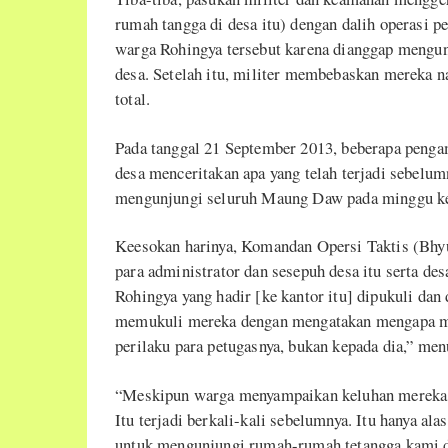
rumah tangga di desa itu) dengan dalih operasi
warga Rohingya tersebut karena dianggap mengun
desa. Setelah itu, militer membebaskan mereka n
total.
Pada tanggal 21 September 2013, beberapa penga
desa menceritakan apa yang telah terjadi sebelu
mengunjungi seluruh Maung Daw pada minggu ke
Keesokan harinya, Komandan Opersi Taktis (Bh
para administrator dan sesepuh desa itu serta de
Rohingya yang hadir [ke kantor itu] dipukuli dan
memukuli mereka dengan mengatakan mengapa me
perilaku para petugasnya, bukan kepada dia,” me
“Meskipun warga menyampaikan keluhan mereka k
Itu terjadi berkali-kali sebelumnya. Itu hanya a
untuk mengunjungi rumah-rumah tetangga kami di