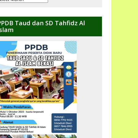
ulanan
PPDB Taud dan SD Tahfidz Al
Islam