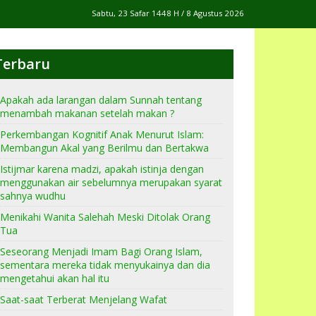
Sabtu, 23 Safar 1448 H / 8 Agustus 2026
Terbaru
Apakah ada larangan dalam Sunnah tentang
menambah makanan setelah makan ?
Perkembangan Kognitif Anak Menurut Islam:
Membangun Akal yang Berilmu dan Bertakwa
Istijmar karena madzi, apakah istinja dengan
menggunakan air sebelumnya merupakan syarat
sahnya wudhu
Menikahi Wanita Salehah Meski Ditolak Orang
Tua
Seseorang Menjadi Imam Bagi Orang Islam,
sementara mereka tidak menyukainya dan dia
mengetahui akan hal itu
Saat-saat Terberat Menjelang Wafat