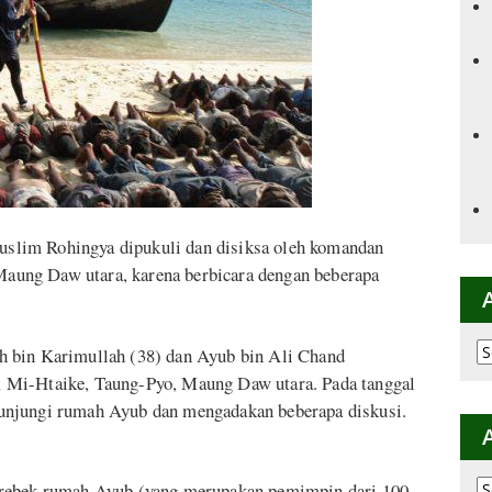
slim Rohingya dipukuli dan disiksa oleh komandan
 Maung Daw utara, karena berbicara dengan beberapa
Ar
h bin Karimullah (38) dan Ayub bin Ali Chand
p
 Mi-Htaike, Taung-Pyo, Maung Daw utara. Pada tanggal
K
unjungi rumah Ayub dan mengadakan beberapa diskusi.
Ar
erebek rumah Ayub (yang merupakan pemimpin dari 100