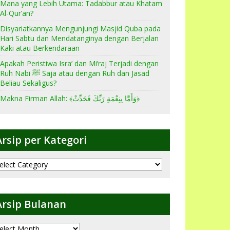
Mana yang Lebih Utama: Tadabbur atau Khatam
Al-Qur’an?
Disyariatkannya Mengunjungi Masjid Quba pada
Hari Sabtu dan Mendatanginya dengan Berjalan
Kaki atau Berkendaraan
Apakah Peristiwa Isra’ dan Mi’raj Terjadi dengan
Ruh Nabi ﷺ Saja atau dengan Ruh dan Jasad
Beliau Sekaligus?
Makna Firman Allah: ﴾وَأَمَّا بِنِعْمَةِ رَبِّكَ فَحَدِّثْ﴿
Arsip per Kategori
sip
er
ategori
Arsip Bulanan
sip