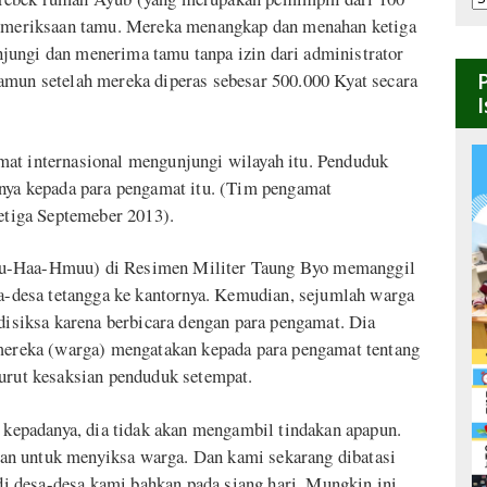
B
 pemeriksaan tamu. Mereka menangkap dan menahan ketiga
jungi dan menerima tamu tanpa izin dari administrator
amun setelah mereka diperas sebesar 500.000 Kyat secara
mat internasional mengunjungi wilayah itu. Penduduk
mnya kepada para pengamat itu. (Tim pengamat
tiga Septemeber 2013).
yu-Haa-Hmuu) di Resimen Militer Taung Byo memanggil
sa-desa tetangga ke kantornya. Kemudian, sejumlah warga
 disiksa karena berbicara dengan para pengamat. Dia
reka (warga) mengatakan kepada para pengamat tentang
nurut kesaksian penduduk setempat.
epadanya, dia tidak akan mengambil tindakan apapun.
lasan untuk menyiksa warga. Dan kami sekarang dibatasi
 desa-desa kami bahkan pada siang hari. Mungkin ini