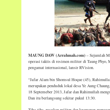
MAUNG DAW (Arrahmah.com)
– Sejumlah Mu
operasi taktis di resimen militer di Taung Phyo,
pengamat internasional, lansir RVision.
“Jafar Alam bin Shomsul Hoque (45), Rahimulla
merupakan penduduk lokal desa Ye Aung Chaung,
18 Septemeber 2013, Jafar dan Rahimullah meng
Dan itu berlangsung sekitar pukul 13:30.
Tiba-tiba, pasukan militer dan keamanan mengg