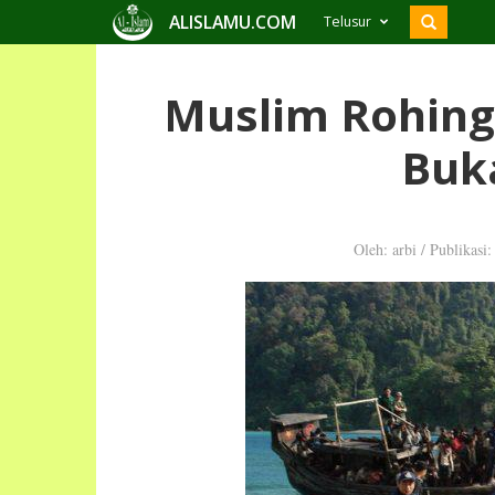
ALISLAMU.COM
Telusur
Muslim Rohing
Buk
Oleh: arbi
/
Publikasi