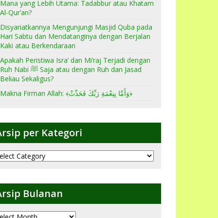
Mana yang Lebih Utama: Tadabbur atau Khatam
Al-Qur’an?
Disyariatkannya Mengunjungi Masjid Quba pada
Hari Sabtu dan Mendatanginya dengan Berjalan
Kaki atau Berkendaraan
Apakah Peristiwa Isra’ dan Mi’raj Terjadi dengan
Ruh Nabi ﷺ Saja atau dengan Ruh dan Jasad
Beliau Sekaligus?
Makna Firman Allah: ﴾وَأَمَّا بِنِعْمَةِ رَبِّكَ فَحَدِّثْ﴿
Arsip per Kategori
sip
er
ategori
Arsip Bulanan
sip