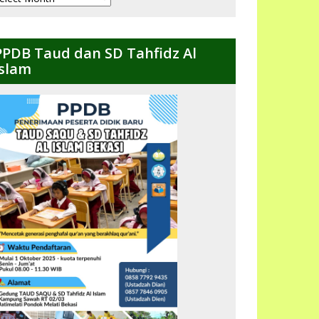
ulanan
PPDB Taud dan SD Tahfidz Al
Islam