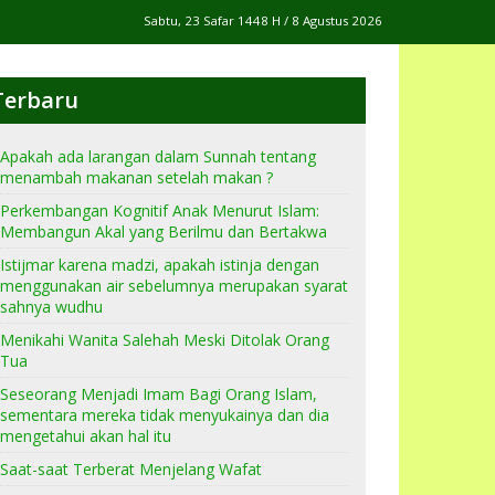
Sabtu, 23 Safar 1448 H / 8 Agustus 2026
Terbaru
Apakah ada larangan dalam Sunnah tentang
menambah makanan setelah makan ?
Perkembangan Kognitif Anak Menurut Islam:
Membangun Akal yang Berilmu dan Bertakwa
Istijmar karena madzi, apakah istinja dengan
menggunakan air sebelumnya merupakan syarat
sahnya wudhu
Menikahi Wanita Salehah Meski Ditolak Orang
Tua
Seseorang Menjadi Imam Bagi Orang Islam,
sementara mereka tidak menyukainya dan dia
mengetahui akan hal itu
Saat-saat Terberat Menjelang Wafat