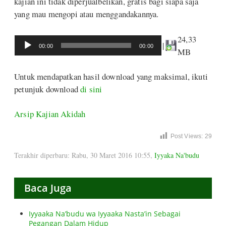
kajian ini tidak diperjualbelikan, gratis bagi siapa saja
yang mau mengopi atau menggandakannya.
24,33
Audio
|
00:00
00:00
MB
Player
Untuk mendapatkan hasil download yang maksimal, ikuti
petunjuk download
di sini
Arsip Kajian Akidah
Post Views:
29
Terakhir diperbaru: Rabu, 30 Maret 2016 10:55
,
Iyyaka Na'budu
Baca Juga
Iyyaaka Na’budu wa Iyyaaka Nasta’in Sebagai
Pegangan Dalam Hidup