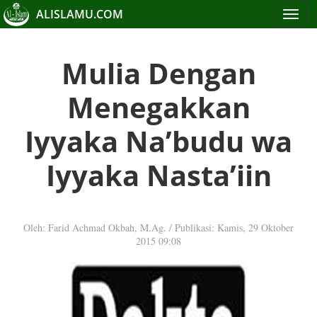
ALISLAMU.COM
Toggle
navigat
Mulia Dengan
Menegakkan
Iyyaka Na’budu wa
Iyyaka Nasta’iin
Oleh: Farid Achmad Okbah, M.Ag.
/
Publikasi: Kamis, 29 Oktober
2015 09:08