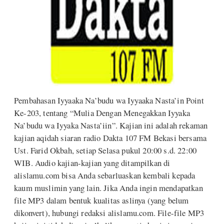
Pembahasan Iyyaaka Na’budu wa Iyyaaka Nasta’in Point
Ke-203, tentang “Mulia Dengan Menegakkan Iyyaka
Na’budu wa Iyyaka Nasta’iin”. Kajian ini adalah rekaman
kajian aqidah siaran radio Dakta 107 FM Bekasi bersama
Ust. Farid Okbah, setiap Selasa pukul 20:00 s.d. 22:00
WIB. Audio kajian-kajian yang ditampilkan di
alislamu.com bisa Anda sebarluaskan kembali kepada
kaum muslimin yang lain. Jika Anda ingin mendapatkan
file MP3 dalam bentuk kualitas aslinya (yang belum
dikonvert), hubungi redaksi alislamu.com. File-file MP3