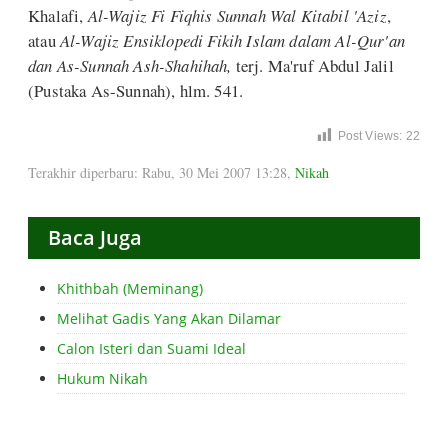
Khalafi,
Al-Wajiz Fi Fiqhis Sunnah Wal Kitabil 'Aziz
,
atau
Al-Wajiz Ensiklopedi Fikih Islam dalam Al-Qur'an
dan As-Sunnah Ash-Shahihah,
terj. Ma'ruf Abdul Jalil
(Pustaka As-Sunnah), hlm. 541.
Post Views:
22
Terakhir diperbaru: Rabu, 30 Mei 2007 13:28
,
Nikah
Baca Juga
Khithbah (Meminang)
Melihat Gadis Yang Akan Dilamar
Calon Isteri dan Suami Ideal
Hukum Nikah