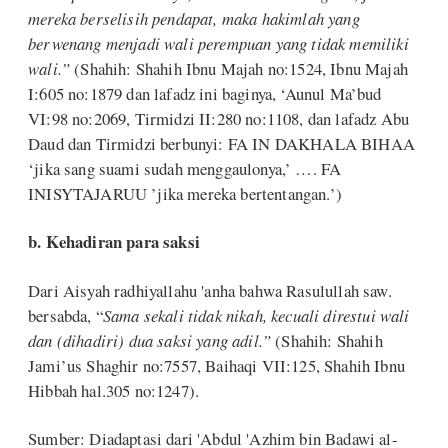
mereka berselisih pendapat, maka hakimlah yang
berwenang menjadi wali perempuan yang tidak memiliki
wali.”
(Shahih: Shahih Ibnu Majah no:1524, Ibnu Majah
I:605 no:1879 dan lafadz ini baginya, ‘Aunul Ma’bud
VI:98 no:2069, Tirmidzi II:280 no:1108, dan lafadz Abu
Daud dan Tirmidzi berbunyi: FA IN DAKHALA BIHAA
‘jika sang suami sudah menggaulonya,’ …. FA
INISYTAJARUU ’jika mereka bertentangan.’)
b. Kehadiran para saksi
Dari Aisyah radhiyallahu 'anha bahwa Rasulullah saw.
bersabda, “
Sama sekali tidak nikah, kecuali direstui wali
dan (dihadiri) dua saksi yang adil.”
(Shahih: Shahih
Jami’us Shaghir no:7557, Baihaqi VII:125, Shahih Ibnu
Hibbah hal.305 no:1247).
Sumber: Diadaptasi dari 'Abdul 'Azhim bin Badawi al-