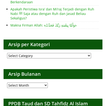
Berkendaraan
Apakah Peristiwa Isra’ dan Mi’raj Terjadi dengan Ruh
Nabi ﷺ Saja atau dengan Ruh dan Jasad Beliau
Sekaligus?
Makna Firman Allah: ﴾وَأَمَّا بِنِعْمَةِ رَبِّكَ فَحَدِّثْ﴿
Arsip per Kategori
Arsip
per
Kategori
Arsip Bulanan
Arsip
Bulanan
PPDB Taud dan SD Tahfidz Al Islam