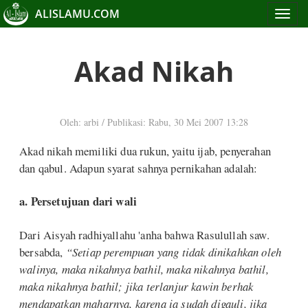
ALISLAMU.COM
Toggle
navigat
Akad Nikah
Oleh: arbi
/
Publikasi: Rabu, 30 Mei 2007 13:28
Akad nikah memiliki dua rukun, yaitu ijab, penyerahan
dan qabul. Adapun syarat sahnya pernikahan adalah:
a. Persetujuan dari wali
Dari Aisyah radhiyallahu 'anha bahwa Rasulullah saw.
bersabda,
“Setiap perempuan yang tidak dinikahkan oleh
walinya, maka nikahnya bathil, maka nikahnya bathil,
maka nikahnya bathil; jika terlanjur kawin berhak
mendapatkan maharnya, karena ia sudah digauli, jika