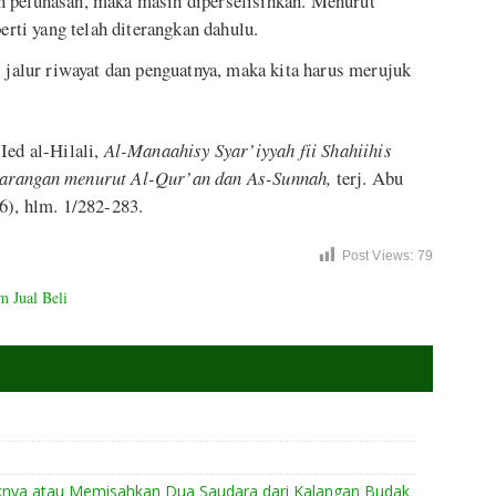
 pelunasan, maka masih diperselisihkan. Menurut
perti yang telah diterangkan dahulu.
i jalur riwayat dan penguatnya, maka kita harus merujuk
Ied al-Hilali,
Al-Manaahisy Syar’iyyah fii Shahiihis
Larangan menurut Al-Qur’an dan As-Sunnah,
terj. Abu
6), hlm. 1/282-283.
Post Views:
79
m Jual Beli
knya atau Memisahkan Dua Saudara dari Kalangan Budak