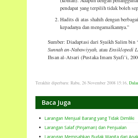
(kontan). Adapun dengan penangguhan
pendapat yang terpilih tidak boleh se
Hadits di atas shahih dengan berbaga
kepadanya dan mengamalkannya.”
Sumber: Diadaptasi dari Syaikh Salim bin ‘
Sunnah an-Nabawiyyah,
atau
Ensiklopedi 
Ihsan al-Atsari (Pustaka Imam Syafi’i, 200
Terakhir diperbaru: Rabu, 26 November 2008 15:16
,
Dala
Baca Juga
Larangan Menjual Barang yang Tidak Dimiliki
Larangan Salaf (Pinjaman) dan Penjualan
Larangan Memisahkan Budak Wanita dari Ana