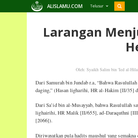
ALISLAMU.COM
Telusur
Larangan Menj
H
Oleh: Syaikh Salim bin 'Ied al-Hila
Dari Samurah bin Jundab r.a, “Bahwa Rasululla
daging,” (Hasan ligharihi, HR al-Hakim [II/35] d
Dari Sa’id bin al-Musayyab, bahwa Rasulullah s
lighairihi, HR Malik [II/655], ad-Daraquthni [II
[2066]).
Diriwayatkan pula hadits maushul yang semakna da