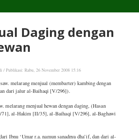
ual Daging dengan
ewan
li
/
Publikasi: Rabu, 26 November 2008 15:16
h saw. melarang menjual (membarter) kambing dengan
an dari jalur al-Baihaqi [V/296]).
aw. melarang menjual hewan dengan daging, (Hasan
I/71], al-Hakim [II/35], al-Baihaqi [V/296], al-Baghawi
ri Ibnu ‘Umar r.a. namun sanadnya dha’if, dan dari al-