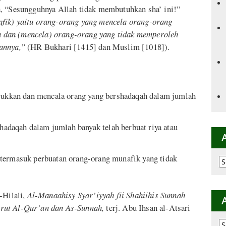
a, “Sesungguhnya Allah tidak membutuhkan sha’ ini!”
ik) yaitu orang-orang yang mencela orang-orang
 dan (mencela) orang-orang yang tidak memperoleh
annya,”
(HR Bukhari [1415] dan Muslim [1018]).
kkan dan mencala orang yang bershadaqah dalam jumlah
daqah dalam jumlah banyak telah berbuat riya atau
 termasuk perbuatan orang-orang munafik yang tidak
Ar
p
K
-Hilali,
Al-Manaahisy Syar’iyyah fii Shahiihis Sunnah
rut Al-Qur’an dan As-Sunnah,
terj. Abu Ihsan al-Atsari
Ar