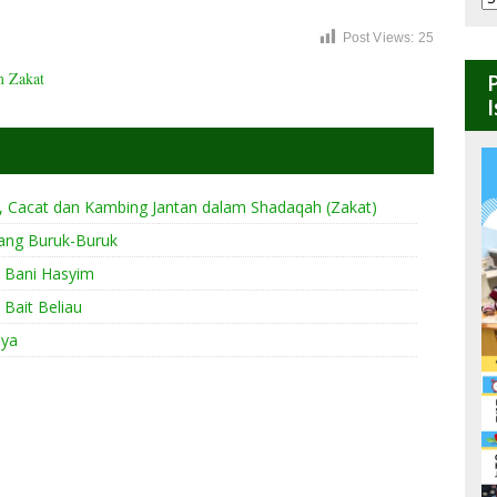
B
Post Views:
25
m Zakat
Cacat dan Kambing Jantan dalam Shadaqah (Zakat)
ang Buruk-Buruk
k Bani Hasyim
 Bait Beliau
aya