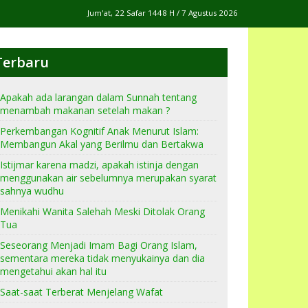
Jum'at, 22 Safar 1448 H / 7 Agustus 2026
Terbaru
Apakah ada larangan dalam Sunnah tentang
menambah makanan setelah makan ?
Perkembangan Kognitif Anak Menurut Islam:
Membangun Akal yang Berilmu dan Bertakwa
Istijmar karena madzi, apakah istinja dengan
menggunakan air sebelumnya merupakan syarat
sahnya wudhu
Menikahi Wanita Salehah Meski Ditolak Orang
Tua
Seseorang Menjadi Imam Bagi Orang Islam,
sementara mereka tidak menyukainya dan dia
mengetahui akan hal itu
Saat-saat Terberat Menjelang Wafat