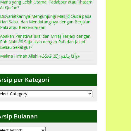
Mana yang Lebih Utama: Tadabbur atau Khatam
Al-Qur’an?
Disyariatkannya Mengunjungi Masjid Quba pada
Hari Sabtu dan Mendatanginya dengan Berjalan
Kaki atau Berkendaraan
Apakah Peristiwa Isra’ dan Mi’raj Terjadi dengan
Ruh Nabi ﷺ Saja atau dengan Ruh dan Jasad
Beliau Sekaligus?
Makna Firman Allah: ﴾وَأَمَّا بِنِعْمَةِ رَبِّكَ فَحَدِّثْ﴿
Arsip per Kategori
sip
er
ategori
Arsip Bulanan
sip