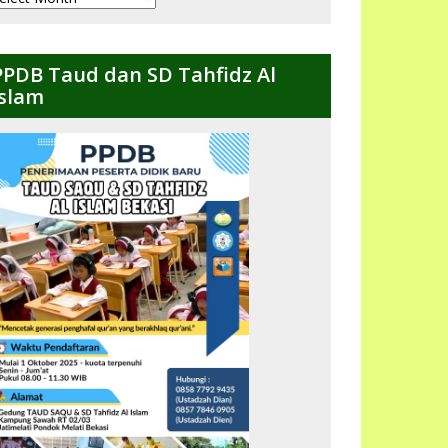
ulanan
PPDB Taud dan SD Tahfidz Al
Islam