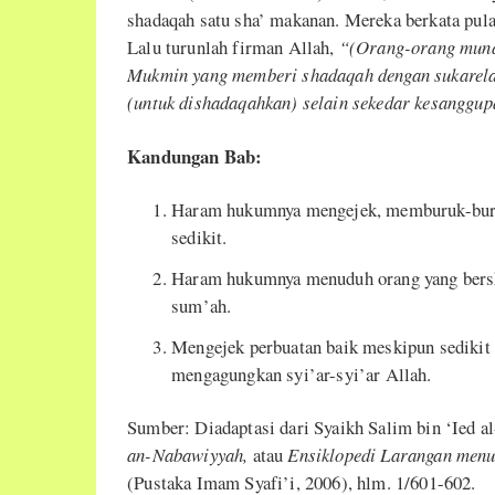
shadaqah satu sha’ makanan. Mereka berkata pul
Lalu turunlah firman Allah,
“(Orang-orang munaf
Mukmin yang memberi shadaqah dengan sukarela
(untuk dishadaqahkan) selain sekedar kesanggup
Kandungan Bab:
Haram hukumnya mengejek, memburuk-buru
sedikit.
Haram hukumnya menuduh orang yang bersha
sum’ah.
Mengejek perbuatan baik meskipun sedikit
mengagungkan syi’ar-syi’ar Allah.
Sumber: Diadaptasi dari Syaikh Salim bin ‘Ied al
an-Nabawiyyah,
atau
Ensiklopedi Larangan menu
(Pustaka Imam Syafi’i, 2006), hlm. 1/601-602.