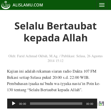
ALISLAMU.COM
Toggle
navigat
Selalu Bertaubat
kepada Allah
Oleh: Farid Achmad Okbah, M.Ag.
/
Publikasi: Selasa, 26 Agustus
2014 15:12
Kajian ini adalah rekaman siaran radio Dakta 107 FM
Bekasi setiap Selasa pukul 20:00 s.d. 22:00 WIB.
Pembahasan iyaaka na’budu wa-iyyaka nasta’in Poin ke-
130 tentang “Selalu Bertaubat kepada Allah”.
Audio
|
00:00
00:00
Player