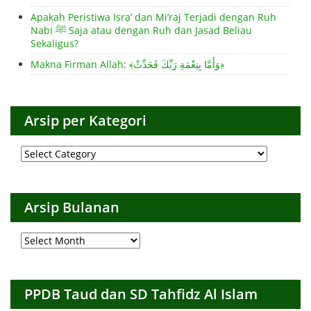
Apakah Peristiwa Isra’ dan Mi’raj Terjadi dengan Ruh
Nabi ﷺ Saja atau dengan Ruh dan Jasad Beliau
Sekaligus?
Makna Firman Allah: ﴾وَأَمَّا بِنِعْمَةِ رَبِّكَ فَحَدِّثْ﴿
Arsip per Kategori
Arsip
per
Kategori
Arsip Bulanan
Arsip
Bulanan
PPDB Taud dan SD Tahfidz Al Islam