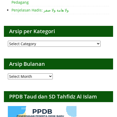
Pedagang
Penjelasan Hadis: ولا هامة ولا صفر
Arsip per Kategori
Arsip
per
Kategori
Arsip Bulanan
Arsip
Bulanan
PPDB Taud dan SD Tahfidz Al Islam