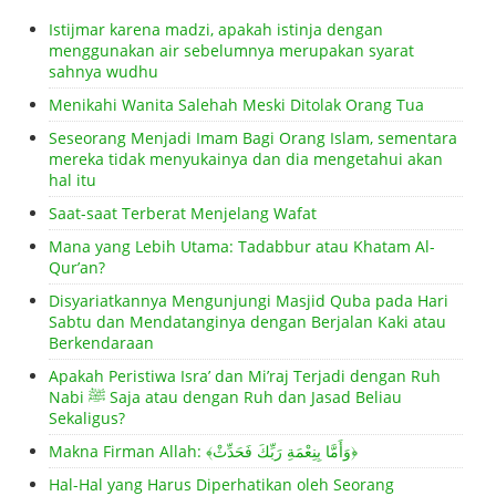
Istijmar karena madzi, apakah istinja dengan
menggunakan air sebelumnya merupakan syarat
sahnya wudhu
Menikahi Wanita Salehah Meski Ditolak Orang Tua
Seseorang Menjadi Imam Bagi Orang Islam, sementara
mereka tidak menyukainya dan dia mengetahui akan
hal itu
Saat-saat Terberat Menjelang Wafat
Mana yang Lebih Utama: Tadabbur atau Khatam Al-
Qur’an?
Disyariatkannya Mengunjungi Masjid Quba pada Hari
Sabtu dan Mendatanginya dengan Berjalan Kaki atau
Berkendaraan
Apakah Peristiwa Isra’ dan Mi’raj Terjadi dengan Ruh
Nabi ﷺ Saja atau dengan Ruh dan Jasad Beliau
Sekaligus?
Makna Firman Allah: ﴾وَأَمَّا بِنِعْمَةِ رَبِّكَ فَحَدِّثْ﴿
Hal-Hal yang Harus Diperhatikan oleh Seorang