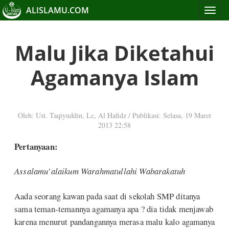
ALISLAMU.COM
Toggle
navigat
Malu Jika Diketahui
Agamanya Islam
Oleh: Ust. Taqiyuddin, Lc, Al Hafidz
/
Publikasi: Selasa, 19 Maret
2013 22:58
Pertanyaan:
Assalamu’alaikum Warahmatullahi Wabarakatuh
Aada seorang kawan pada saat di sekolah SMP ditanya
sama teman-temannya agamanya apa ? dia tidak menjawab
karena menurut pandangannya merasa malu kalo agamanya