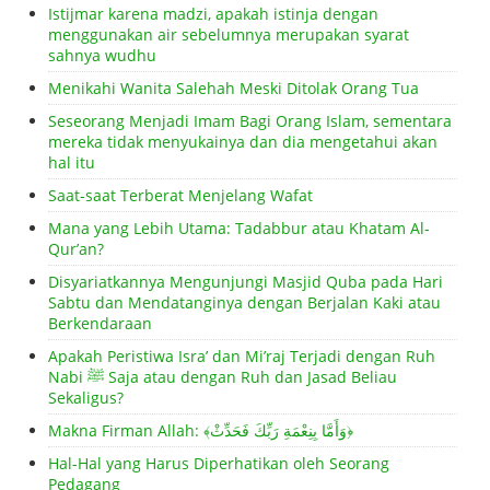
Istijmar karena madzi, apakah istinja dengan
menggunakan air sebelumnya merupakan syarat
sahnya wudhu
Menikahi Wanita Salehah Meski Ditolak Orang Tua
Seseorang Menjadi Imam Bagi Orang Islam, sementara
mereka tidak menyukainya dan dia mengetahui akan
hal itu
Saat-saat Terberat Menjelang Wafat
Mana yang Lebih Utama: Tadabbur atau Khatam Al-
Qur’an?
Disyariatkannya Mengunjungi Masjid Quba pada Hari
Sabtu dan Mendatanginya dengan Berjalan Kaki atau
Berkendaraan
Apakah Peristiwa Isra’ dan Mi’raj Terjadi dengan Ruh
Nabi ﷺ Saja atau dengan Ruh dan Jasad Beliau
Sekaligus?
Makna Firman Allah: ﴾وَأَمَّا بِنِعْمَةِ رَبِّكَ فَحَدِّثْ﴿
Hal-Hal yang Harus Diperhatikan oleh Seorang
Pedagang