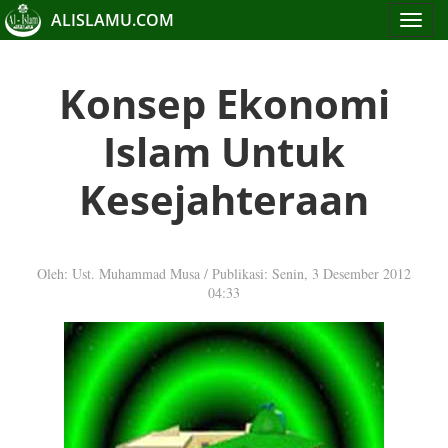
ALISLAMU.COM
Toggle
navigat
Konsep Ekonomi
Islam Untuk
Kesejahteraan
Oleh: Ust. Muhammad Musa
/
Publikasi: Senin, 3 Desember 2012
04:33