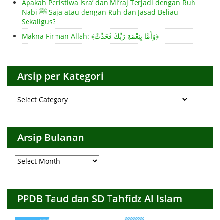
Apakah Peristiwa Isra’ dan Mi’raj Terjadi dengan Ruh
Nabi ﷺ Saja atau dengan Ruh dan Jasad Beliau
Sekaligus?
Makna Firman Allah: ﴾وَأَمَّا بِنِعْمَةِ رَبِّكَ فَحَدِّثْ﴿
Arsip per Kategori
Arsip
per
Kategori
Arsip Bulanan
Arsip
Bulanan
PPDB Taud dan SD Tahfidz Al Islam