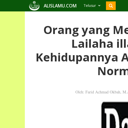
ALISLAMU.COM
Telusur
Orang yang M
Lailaha il
Kehidupannya 
Norm
Oleh: Farid Achmad Okbah, M.