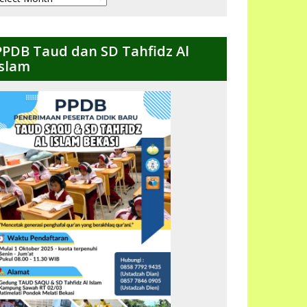
ulanan
PPDB Taud dan SD Tahfidz Al
Islam