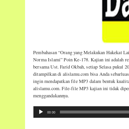
Pembahasan “Orang yang Melakukan Hakekat Lai
Norma Islami” Poin Ke-178. Kajian ini adalah r
bersama Ust. Farid Okbah, setiap Selasa pukul 2
ditampilkan di alislamu.com bisa Anda sebarlua
ingin mendapatkan file MP3 dalam bentuk kualita
alislamu.com. File-file MP3 kajian ini tidak dipe
menggandakannya.
Audio
00:00
Player