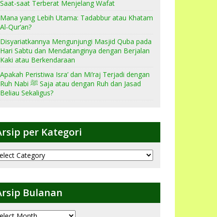
Saat-saat Terberat Menjelang Wafat
Mana yang Lebih Utama: Tadabbur atau Khatam
Al-Qur’an?
Disyariatkannya Mengunjungi Masjid Quba pada
Hari Sabtu dan Mendatanginya dengan Berjalan
Kaki atau Berkendaraan
Apakah Peristiwa Isra’ dan Mi’raj Terjadi dengan
Ruh Nabi ﷺ Saja atau dengan Ruh dan Jasad
Beliau Sekaligus?
Arsip per Kategori
sip
er
ategori
Arsip Bulanan
sip