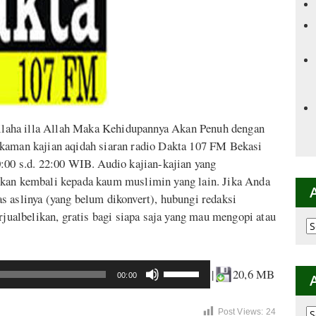
laha illa Allah Maka Kehidupannya Akan Penuh dengan
ekaman kajian aqidah siaran radio Dakta 107 FM Bekasi
0:00 s.d. 22:00 WIB. Audio kajian-kajian yang
skan kembali kepada kaum muslimin yang lain. Jika Anda
s aslinya (yang belum dikonvert), hubungi redaksi
rjualbelikan, gratis bagi siapa saja yang mau mengopi atau
Ar
p
K
Use
|
20,6 MB
00:00
Up/Down
Arrow
Ar
Post Views:
24