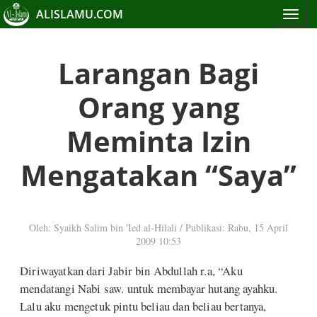
ALISLAMU.COM
Toggle
navigat
Larangan Bagi
Orang yang
Meminta Izin
Mengatakan “Saya”
Oleh: Syaikh Salim bin 'Ied al-Hilali
/
Publikasi: Rabu, 15 April
2009 10:53
Diriwayatkan dari Jabir bin Abdullah r.a, “Aku
mendatangi Nabi saw. untuk membayar hutang ayahku.
Lalu aku mengetuk pintu beliau dan beliau bertanya,