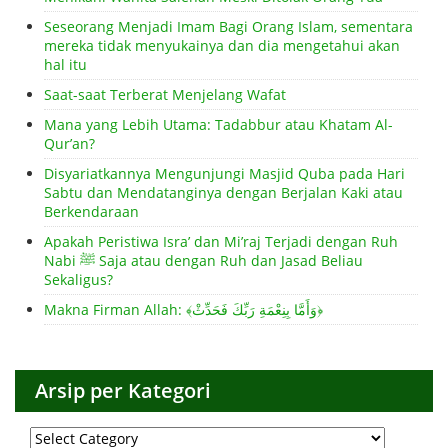
Seseorang Menjadi Imam Bagi Orang Islam, sementara
mereka tidak menyukainya dan dia mengetahui akan
hal itu
Saat-saat Terberat Menjelang Wafat
Mana yang Lebih Utama: Tadabbur atau Khatam Al-
Qur’an?
Disyariatkannya Mengunjungi Masjid Quba pada Hari
Sabtu dan Mendatanginya dengan Berjalan Kaki atau
Berkendaraan
Apakah Peristiwa Isra’ dan Mi’raj Terjadi dengan Ruh
Nabi ﷺ Saja atau dengan Ruh dan Jasad Beliau
Sekaligus?
Makna Firman Allah: ﴾وَأَمَّا بِنِعْمَةِ رَبِّكَ فَحَدِّثْ﴿
Arsip per Kategori
Arsip