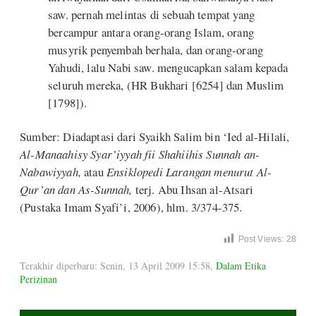
saw. pernah melintas di sebuah tempat yang
bercampur antara orang-orang Islam, orang
musyrik penyembah berhala, dan orang-orang
Yahudi, lalu Nabi saw. mengucapkan salam kepada
seluruh mereka, (HR Bukhari [6254] dan Muslim
[1798]).
Sumber: Diadaptasi dari Syaikh Salim bin ‘Ied al-Hilali,
Al-Manaahisy Syar’iyyah fii Shahiihis Sunnah an-
Nabawiyyah,
atau
Ensiklopedi Larangan menurut Al-
Qur’an dan As-Sunnah,
terj. Abu Ihsan al-Atsari
(Pustaka Imam Syafi’i, 2006), hlm. 3/374-375.
Post Views:
28
Terakhir diperbaru: Senin, 13 April 2009 15:58
,
Dalam Etika
Perizinan