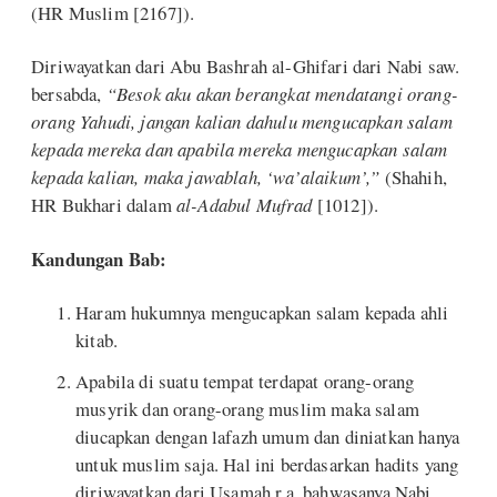
(HR Muslim [2167]).
Diriwayatkan dari Abu Bashrah al-Ghifari dari Nabi saw.
bersabda,
“Besok aku akan berangkat mendatangi orang-
orang Yahudi, jangan kalian dahulu mengucapkan salam
kepada mereka dan apabila mereka mengucapkan salam
kepada kalian, maka jawablah, ‘wa’alaikum’,”
(Shahih,
HR Bukhari dalam
al-Adabul Mufrad
[1012]).
Kandungan Bab:
Haram hukumnya mengucapkan salam kepada ahli
kitab.
Apabila di suatu tempat terdapat orang-orang
musyrik dan orang-orang muslim maka salam
diucapkan dengan lafazh umum dan diniatkan hanya
untuk muslim saja. Hal ini berdasarkan hadits yang
diriwayatkan dari Usamah r.a, bahwasanya Nabi