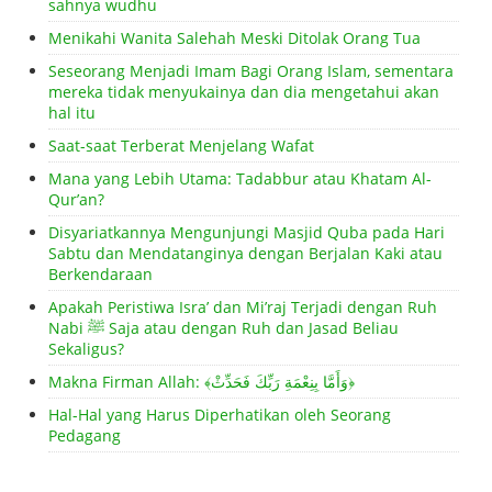
sahnya wudhu
Menikahi Wanita Salehah Meski Ditolak Orang Tua
Seseorang Menjadi Imam Bagi Orang Islam, sementara
mereka tidak menyukainya dan dia mengetahui akan
hal itu
Saat-saat Terberat Menjelang Wafat
Mana yang Lebih Utama: Tadabbur atau Khatam Al-
Qur’an?
Disyariatkannya Mengunjungi Masjid Quba pada Hari
Sabtu dan Mendatanginya dengan Berjalan Kaki atau
Berkendaraan
Apakah Peristiwa Isra’ dan Mi’raj Terjadi dengan Ruh
Nabi ﷺ Saja atau dengan Ruh dan Jasad Beliau
Sekaligus?
Makna Firman Allah: ﴾وَأَمَّا بِنِعْمَةِ رَبِّكَ فَحَدِّثْ﴿
Hal-Hal yang Harus Diperhatikan oleh Seorang
Pedagang