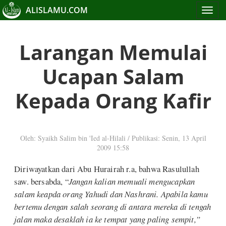
ALISLAMU.COM
Toggle
navigat
Larangan Memulai
Ucapan Salam
Kepada Orang Kafir
Oleh: Syaikh Salim bin 'Ied al-Hilali
/
Publikasi: Senin, 13 April
2009 15:58
Diriwayatkan dari Abu Hurairah r.a, bahwa Rasulullah
saw. bersabda, “
Jangan kalian memuali mengucapkan
salam keapda orang Yahudi dan Nashrani. Apabila kamu
bertemu dengan salah seorang di antara mereka di tengah
jalan maka desaklah ia ke tempat yang paling sempit,”