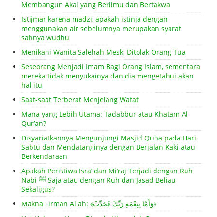
Membangun Akal yang Berilmu dan Bertakwa
Istijmar karena madzi, apakah istinja dengan
menggunakan air sebelumnya merupakan syarat
sahnya wudhu
Menikahi Wanita Salehah Meski Ditolak Orang Tua
Seseorang Menjadi Imam Bagi Orang Islam, sementara
mereka tidak menyukainya dan dia mengetahui akan
hal itu
Saat-saat Terberat Menjelang Wafat
Mana yang Lebih Utama: Tadabbur atau Khatam Al-
Qur’an?
Disyariatkannya Mengunjungi Masjid Quba pada Hari
Sabtu dan Mendatanginya dengan Berjalan Kaki atau
Berkendaraan
Apakah Peristiwa Isra’ dan Mi’raj Terjadi dengan Ruh
Nabi ﷺ Saja atau dengan Ruh dan Jasad Beliau
Sekaligus?
Makna Firman Allah: ﴾وَأَمَّا بِنِعْمَةِ رَبِّكَ فَحَدِّثْ﴿