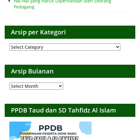
Hal-Hal yang Harus Diperhatikan oleh Seorang
Pedagang
Arsip per Kategori
Arsip
per
Kategori
Arsip Bulanan
Arsip
Bulanan
PPDB Taud dan SD Tahfidz Al Islam