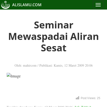
ALISLAMU.COM
Toggle
navigat
Seminar
Mewaspadai Aliran
Sesat
Oleh: mahircom
/
Publikasi: Kamis, 12 Maret 2009 20:06
Post Views:
25