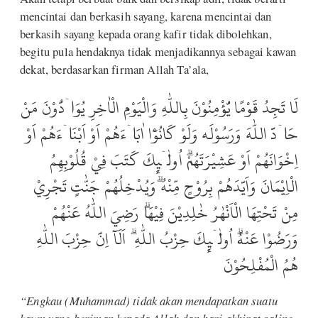
mencintai dan berkasih sayang, karena mencintai dan
berkasih sayang kepada orang kafir tidak dibolehkan,
begitu pula hendaknya tidak menjadikannya sebagai kawan
dekat, berdasarkan firman Allah Ta’ala,
لَا تَجِدُ قَوْمًا يُّؤْمِنُوْنَ بِاللّٰهِ وَالْيَوْمِ الْاٰخِرِ يُوَاۤدُّوْنَ مَنْ
حَاۤدَّ اللّٰهَ وَرَسُوْلَه وَلَوْ كَانُوْٓا اٰبَاۤءَهُمْ اَوْ اَبْنَاۤءَهُمْ اَوْ
اِخْوَانَهُمْ اَوْ عَشِيْرَتَهُمْۗ اُولٰۤىِٕكَ كَتَبَ فِيْ قُلُوْبِهِمُ
الْاِيْمَانَ وَاَيَّدَهُمْ بِرُوْحٍ مِّنْهُ ۗوَيُدْخِلُهُمْ جَنّٰتٍ تَجْرِيْ
مِنْ تَحْتِهَا الْاَنْهٰرُ خٰلِدِيْنَ فِيْهَاۗ رَضِيَ اللّٰهُ عَنْهُمْ
وَرَضُوْا عَنْهُۗ اُولٰۤىِٕكَ حِزْبُ اللّٰهِ ۗ اَلَآ اِنَّ حِزْبَ اللّٰهِ
هُمُ الْمُفْلِحُوْنَ
“Engkau (Muhammad) tidak akan mendapatkan suatu