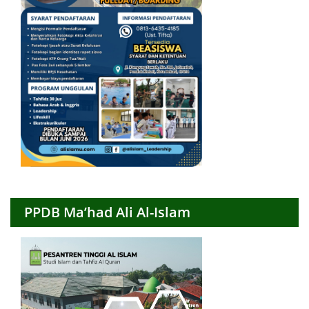
PPDB Ma’had Ali Al-Islam