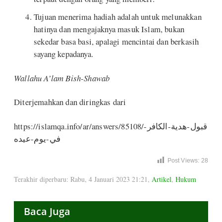
Tujuan menerima hadiah adalah untuk melunakkan
hatinya dan mengajaknya masuk Islam, bukan
sekedar basa basi, apalagi mencintai dan berkasih
sayang kepadanya.
Wallahu A’lam Bish-Shawab
Diterjemahkan dan diringkas dari
https://islamqa.info/ar/answers/85108/قبول-هدية-الكافر-
في-يوم-عيده
Post Views:
28
Terakhir diperbaru: Rabu, 4 Januari 2023 21:21
,
Artikel
,
Hukum
Baca Juga