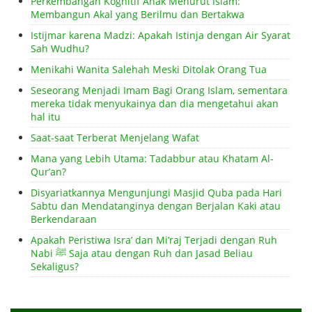
Perkembangan Kognitif Anak Menurut Islam:
Membangun Akal yang Berilmu dan Bertakwa
Istijmar karena Madzi: Apakah Istinja dengan Air Syarat
Sah Wudhu?
Menikahi Wanita Salehah Meski Ditolak Orang Tua
Seseorang Menjadi Imam Bagi Orang Islam, sementara
mereka tidak menyukainya dan dia mengetahui akan
hal itu
Saat-saat Terberat Menjelang Wafat
Mana yang Lebih Utama: Tadabbur atau Khatam Al-
Qur’an?
Disyariatkannya Mengunjungi Masjid Quba pada Hari
Sabtu dan Mendatanginya dengan Berjalan Kaki atau
Berkendaraan
Apakah Peristiwa Isra’ dan Mi’raj Terjadi dengan Ruh
Nabi ﷺ Saja atau dengan Ruh dan Jasad Beliau
Sekaligus?