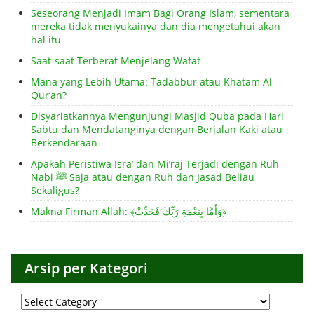
Seseorang Menjadi Imam Bagi Orang Islam, sementara
mereka tidak menyukainya dan dia mengetahui akan
hal itu
Saat-saat Terberat Menjelang Wafat
Mana yang Lebih Utama: Tadabbur atau Khatam Al-
Qur’an?
Disyariatkannya Mengunjungi Masjid Quba pada Hari
Sabtu dan Mendatanginya dengan Berjalan Kaki atau
Berkendaraan
Apakah Peristiwa Isra’ dan Mi’raj Terjadi dengan Ruh
Nabi ﷺ Saja atau dengan Ruh dan Jasad Beliau
Sekaligus?
Makna Firman Allah: ﴾وَأَمَّا بِنِعْمَةِ رَبِّكَ فَحَدِّثْ﴿
Arsip per Kategori
Arsip
per