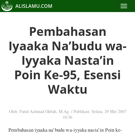
ALISLAMU.COM
Toggle
navigat
Pembahasan
Iyaaka Na’budu wa-
Iyyaka Nasta’in
Poin Ke-95, Esensi
Waktu
Oleh: Farid Achmad Okbah, M.Ag.
/
Publikasi: Selasa, 29 Mei 2007
10:36
Pembahasan iyaaka na’budu wa-iyyaka nasta’in Poin ke-