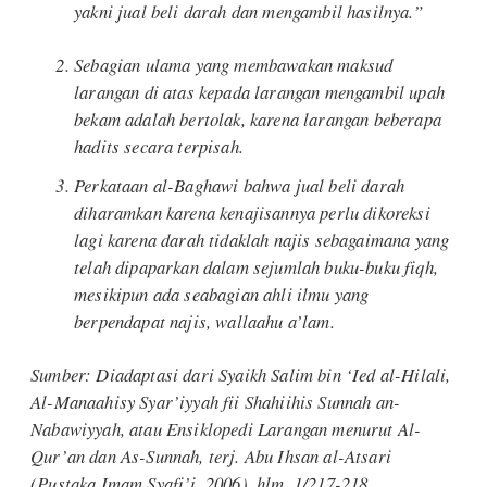
yakni jual beli darah dan mengambil hasilnya.”
Sebagian ulama yang membawakan maksud
larangan di atas kepada larangan mengambil upah
bekam adalah bertolak, karena larangan beberapa
hadits secara terpisah.
Perkataan al-Baghawi bahwa jual beli darah
diharamkan karena kenajisannya perlu dikoreksi
lagi karena darah tidaklah najis sebagaimana yang
telah dipaparkan dalam sejumlah buku-buku fiqh,
mesikipun ada seabagian ahli ilmu yang
berpendapat najis, wallaahu a’lam.
Sumber: Diadaptasi dari Syaikh Salim bin ‘Ied al-Hilali,
Al-Manaahisy Syar’iyyah fii Shahiihis Sunnah an-
Nabawiyyah,
atau
Ensiklopedi Larangan menurut Al-
Qur’an dan As-Sunnah,
terj. Abu Ihsan al-Atsari
(Pustaka Imam Syafi’i, 2006), hlm. 1/217-218.