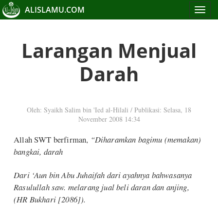
ALISLAMU.COM
Toggle
navigat
Larangan Menjual
Darah
Oleh: Syaikh Salim bin 'Ied al-Hilali
/
Publikasi: Selasa, 18
November 2008 14:34
Allah SWT berfirman,
“Diharamkan bagimu (memakan)
bangkai, darah
Dari ‘Aun bin Abu Juhaifah dari ayahnya bahwasanya
Rasulullah saw. melarang jual beli daran dan anjing,
(HR Bukhari [2086]).