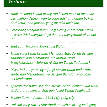
Terbaru
Tidak menaati kedua orang tua ketika mereka menolak
pernikahan dengan wanita yang salehah namun bukan
dari keturunan (nasab) yang mereka inginkan
Seseorang Menjadi Imam Bagi Orang Islam, sementara
mereka tidak menyukainya dan dia mengetahui akan hal
itu
Saat-saat Terberat Menjelang Wafat
Mana yang Lebih Utama: Membaca Satu Surah dengan
Tadabbur dan Memahami Maknanya, atau
Mengkhatamkan Seluruh Al-Qur’an Tanpa Tadabbur?
Disyariatkannya Mengunjungi Masjid Quba pada Hari
Sabtu dan Mendatanginya dengan Berjalan Kaki atau
Berkendaraan
Apakah Peristiwa Isra’ dan Mi’raj Terjadi dengan Ruh Nabi
ﷺ Saja atau dengan Ruh dan Jasad Beliau Sekaligus?
Makna Firman Allah: ﴾وَأَمَّا بِنِعْمَةِ رَبِّكَ فَحَدِّثْ﴿
Hal-Hal yang Harus Diperhatikan oleh Seorang Pedagang