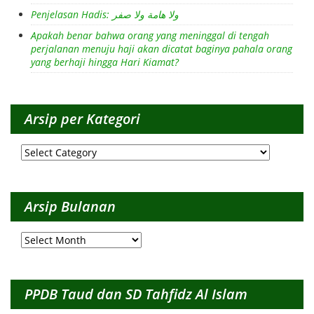
Penjelasan Hadis: ولا هامة ولا صفر
Apakah benar bahwa orang yang meninggal di tengah
perjalanan menuju haji akan dicatat baginya pahala orang
yang berhaji hingga Hari Kiamat?
Arsip per Kategori
Arsip
per
Kategori
Arsip Bulanan
Arsip
Bulanan
PPDB Taud dan SD Tahfidz Al Islam