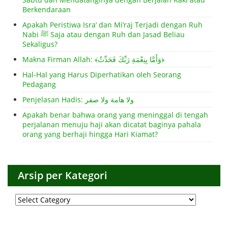
Berkendaraan
Apakah Peristiwa Isra’ dan Mi’raj Terjadi dengan Ruh
Nabi ﷺ Saja atau dengan Ruh dan Jasad Beliau
Sekaligus?
Makna Firman Allah: ﴾وَأَمَّا بِنِعْمَةِ رَبِّكَ فَحَدِّثْ﴿
Hal-Hal yang Harus Diperhatikan oleh Seorang
Pedagang
Penjelasan Hadis: ولا هامة ولا صفر
Apakah benar bahwa orang yang meninggal di tengah
perjalanan menuju haji akan dicatat baginya pahala
orang yang berhaji hingga Hari Kiamat?
Arsip per Kategori
Arsip
per
Kategori