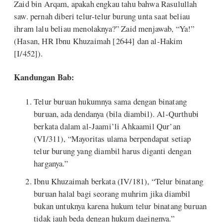
Zaid bin Arqam, apakah engkau tahu bahwa Rasulullah
saw. pernah diberi telur-telur burung unta saat beliau
ihram lalu beliau menolaknya?” Zaid menjawab, “Ya!”
(Hasan, HR Ibnu Khuzaimah [2644] dan al-Hakim
[I/452]).
Kandungan Bab:
Telur buruan hukumnya sama dengan binatang
buruan, ada dendanya (bila diambil). Al-Qurthubi
berkata dalam al-Jaami’li Ahkaamil Qur’an
(VI/311), “Mayoritas ulama berpendapat setiap
telur burung yang diambil harus diganti dengan
harganya.”
Ibnu Khuzaimah berkata (IV/181), “Telur binatang
buruan halal bagi seorang muhrim jika diambil
bukan untuknya karena hukum telur binatang buruan
tidak jauh beda dengan hukum dagingnya.”