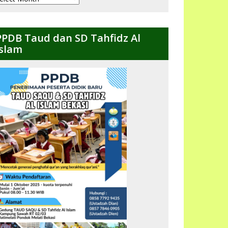
ulanan
PPDB Taud dan SD Tahfidz Al
Islam