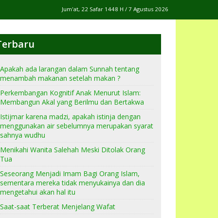
Jum'at, 22 Safar 1448 H / 7 Agustus 2026
Terbaru
Apakah ada larangan dalam Sunnah tentang
menambah makanan setelah makan ?
Perkembangan Kognitif Anak Menurut Islam:
Membangun Akal yang Berilmu dan Bertakwa
Istijmar karena madzi, apakah istinja dengan
menggunakan air sebelumnya merupakan syarat
sahnya wudhu
Menikahi Wanita Salehah Meski Ditolak Orang
Tua
Seseorang Menjadi Imam Bagi Orang Islam,
sementara mereka tidak menyukainya dan dia
mengetahui akan hal itu
Saat-saat Terberat Menjelang Wafat