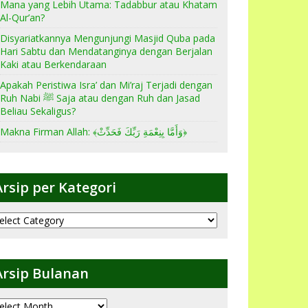
Mana yang Lebih Utama: Tadabbur atau Khatam
Al-Qur’an?
Disyariatkannya Mengunjungi Masjid Quba pada
Hari Sabtu dan Mendatanginya dengan Berjalan
Kaki atau Berkendaraan
Apakah Peristiwa Isra’ dan Mi’raj Terjadi dengan
Ruh Nabi ﷺ Saja atau dengan Ruh dan Jasad
Beliau Sekaligus?
Makna Firman Allah: ﴾وَأَمَّا بِنِعْمَةِ رَبِّكَ فَحَدِّثْ﴿
Arsip per Kategori
sip
er
ategori
Arsip Bulanan
sip