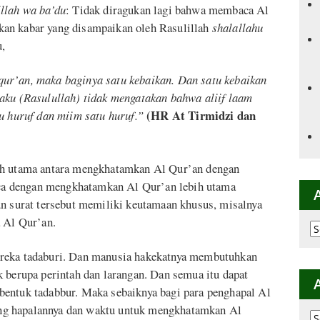
llah wa ba’du
: Tidak diragukan lagi bahwa membaca Al
an kabar yang disampaikan oleh Rasulillah
shalallahu
u,
ur’an, maka baginya satu kebaikan. Dan satu kebaikan
aku (Rasulullah) tidak mengatakan bahwa aliif laam
(HR At Tirmidzi dan
u huruf dan miim satu huruf.”
bih utama antara mengkhatamkan Al Qur’an dengan
a dengan mengkhatamkan Al Qur’an lebih utama
un surat tersebut memiliki keutamaan khusus, misalnya
a Al Qur’an.
Ar
p
K
ereka tadaburi. Dan manusia hakekatnya membutuhkan
k berupa perintah dan larangan. Dan semua itu dapat
bentuk tadabbur. Maka sebaiknya bagi para penghapal Al
ng hapalannya dan waktu untuk mengkhatamkan Al
Ar