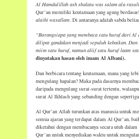
Al Hamdulillah ash shalatu was salam ala rasuli
Qur’an memiliki keutamaan yang agung berdasark
alaihi wasallam
. Di antaranya adalah sabda belia
“Barangsiapa yang membaca satu huruf dari Al q
dilipat gandakan menjadi sepuluh kebaikan. Dan 
miim satu huruf, namun aliif satu huruf laam sat
dinyatakan hasan oleh imam Al Albani).
Dan berbicara tentang keutamaan, mana yang le
mengulang hapalan? Maka pada dasarnya membac
daripada mengulang surat-surat tertentu, walaup
surat Al Ikhlash yang sebanding dengan sepertig
Al Qur’an Allah turunkan atas manusia untuk m
semua ajaran yang terdapat dalam Al Qur’an, bai
diketahui dengan membacanya secara utuh dalam 
Qur’an untuk menyediakan waktu untuk mengula