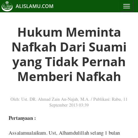
ALISLAMU.COM
Toggle
navigat
Hukum Meminta
Nafkah Dari Suami
yang Tidak Pernah
Memberi Nafkah
Oleh: Ust. DR. Ahmad Zain An-Najah, M.A.
/
Publikasi: Rabu, 11
September 2013 03:39
Pertanyaan :
Assalamualaikum. Ust, Alhamdulillah selang 1 bulan