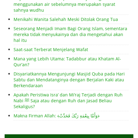
menggunakan air sebelumnya merupakan syarat
sahnya wudhu
Menikahi Wanita Salehah Meski Ditolak Orang Tua
Seseorang Menjadi Imam Bagi Orang Islam, sementara
mereka tidak menyukainya dan dia mengetahui akan
hal itu
Saat-saat Terberat Menjelang Wafat
Mana yang Lebih Utama: Tadabbur atau Khatam Al-
Qur’an?
Disyariatkannya Mengunjungi Masjid Quba pada Hari
Sabtu dan Mendatanginya dengan Berjalan Kaki atau
Berkendaraan
Apakah Peristiwa Isra’ dan Mi’raj Terjadi dengan Ruh
Nabi ﷺ Saja atau dengan Ruh dan Jasad Beliau
Sekaligus?
Makna Firman Allah: ﴾وَأَمَّا بِنِعْمَةِ رَبِّكَ فَحَدِّثْ﴿