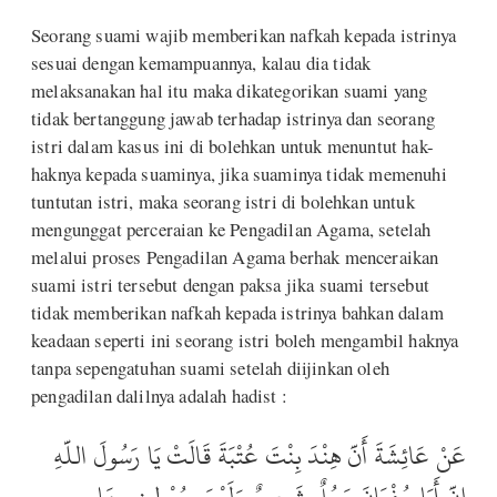
Seorang suami wajib memberikan nafkah kepada istrinya
sesuai dengan kemampuannya, kalau dia tidak
melaksanakan hal itu maka dikategorikan suami yang
tidak bertanggung jawab terhadap istrinya dan seorang
istri dalam kasus ini di bolehkan untuk menuntut hak-
haknya kepada suaminya, jika suaminya tidak memenuhi
tuntutan istri, maka seorang istri di bolehkan untuk
mengunggat perceraian ke Pengadilan Agama, setelah
melalui proses Pengadilan Agama berhak menceraikan
suami istri tersebut dengan paksa jika suami tersebut
tidak memberikan nafkah kepada istrinya bahkan dalam
keadaan seperti ini seorang istri boleh mengambil haknya
tanpa sepengatuhan suami setelah diijinkan oleh
pengadilan dalilnya adalah hadist :
عَنْ عَائِشَةَ أَنَّ هِنْدَ بِنْتَ عُتْبَةَ قَالَتْ يَا رَسُولَ اللَّهِ
إِنَّ أَبَا سُفْيَانَ رَجُلٌ شَحِيحٌ وَلَيْسَ يُعْطِينِي مَا