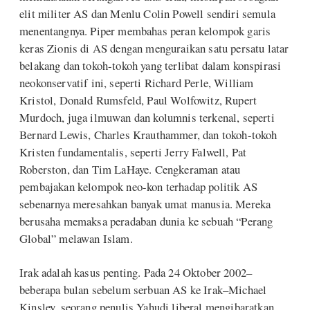
elit militer AS dan Menlu Colin Powell sendiri semula
menentangnya. Piper membahas peran kelompok garis
keras Zionis di AS dengan menguraikan satu persatu latar
belakang dan tokoh-tokoh yang terlibat dalam konspirasi
neokonservatif ini, seperti Richard Perle, William
Kristol, Donald Rumsfeld, Paul Wolfowitz, Rupert
Murdoch, juga ilmuwan dan kolumnis terkenal, seperti
Bernard Lewis, Charles Krauthammer, dan tokoh-tokoh
Kristen fundamentalis, seperti Jerry Falwell, Pat
Roberston, dan Tim LaHaye. Cengkeraman atau
pembajakan kelompok neo-kon terhadap politik AS
sebenarnya meresahkan banyak umat manusia. Mereka
berusaha memaksa peradaban dunia ke sebuah “Perang
Global” melawan Islam.
Irak adalah kasus penting. Pada 24 Oktober 2002–
beberapa bulan sebelum serbuan AS ke Irak–Michael
Kinsley, seorang penulis Yahudi liberal mengibaratkan