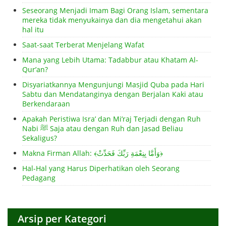
Seseorang Menjadi Imam Bagi Orang Islam, sementara
mereka tidak menyukainya dan dia mengetahui akan
hal itu
Saat-saat Terberat Menjelang Wafat
Mana yang Lebih Utama: Tadabbur atau Khatam Al-
Qur’an?
Disyariatkannya Mengunjungi Masjid Quba pada Hari
Sabtu dan Mendatanginya dengan Berjalan Kaki atau
Berkendaraan
Apakah Peristiwa Isra’ dan Mi’raj Terjadi dengan Ruh
Nabi ﷺ Saja atau dengan Ruh dan Jasad Beliau
Sekaligus?
Makna Firman Allah: ﴾وَأَمَّا بِنِعْمَةِ رَبِّكَ فَحَدِّثْ﴿
Hal-Hal yang Harus Diperhatikan oleh Seorang
Pedagang
Arsip per Kategori