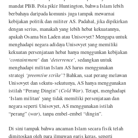
mandat PBB. Pola pikir Huntington, bahwa Islam lebih
berbahaya daripada komunis juga tampak mewarnai
kebijakan politik dan militer AS. Padahal, jika dipikirkan
dengan serius, manakah yang lebih hebat kekuatannya,
apakah Osama bin Laden atau Unisovyet? Mengapa untuk
menghadapi negara adidaya Unisovyet yang memiliki
kekuatan persenjataan hebat hanya menggunkan kebijakan
‘containtment’
dan
‘deterrence’
, sedangkan untuk
menghadapi militan Islam AS harus menggunakan
strategi
‘preemtive strike’
? Bahkan, saat perang melawan
Unisovyet dan sekutu-sekutunya, AS hanya menggunakan
istilah “Perang Dingin” (
Cold War
). Tetapi, menghadapi
‘Islam militan’ yang tidak memiliki persenjataan dan
negara seperti Unisovyet, AS menggunakan istilah
“perang” (
war
), tanpa embel-embel “dingin”.
Di sini tampak bahwa ancaman Islam secara fisik telah
dimitoskan oleh para ilmuwan garis keras, seperti