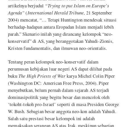
artikelnya berjudul
“Trying to put Islam on Europe’s
Agenda”
(
International Herald Tribune
, 21 September
2004) mencatat, “… Tetapi Huntington mendesak situasi
berhadap-hadapan antara Eropadan Islam menjadi lebih
parah.” Skenario inilah yang dirancang kelompok “neo-
konservatif” di AS, yang beranggotakan Yahudi-Zionis,
Kristen fundamentalis, dan ilmuwan neo-orientalis.
Tentang peran kelompok neo-konservatif dalam
perumusan kebijakan luar negeri AS dapat dilihat pada
buku
The High Priests of War
karya Michel Colin Piper
(Washington DC: American Free Press, 2004). Piper
menyebutkan, belum pernah dalam sejarah AS terjadi
dominasipolitik yang begitu besar dan mencolok oleh
‘tokoht-tokoh pro-Israel’ seperti di masa Presiden George
W. Bush. Sebagian besar anggota neo-kon adalah Yahudi.
Salah satu prestasi besar kelompok ini adalah
memaksakan serangan AS atas Irak, meskipun sebagian