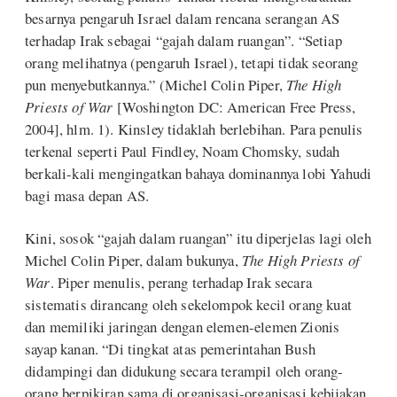
besarnya pengaruh Israel dalam rencana serangan AS
terhadap Irak sebagai “gajah dalam ruangan”. “Setiap
orang melihatnya (pengaruh Israel), tetapi tidak seorang
pun menyebutkannya.” (Michel Colin Piper,
The High
Priests of War
[Woshington DC: American Free Press,
2004], hlm. 1). Kinsley tidaklah berlebihan. Para penulis
terkenal seperti Paul Findley, Noam Chomsky, sudah
berkali-kali mengingatkan bahaya dominannya lobi Yahudi
bagi masa depan AS.
Kini, sosok “gajah dalam ruangan” itu diperjelas lagi oleh
Michel Colin Piper, dalam bukunya,
The High Priests of
War
. Piper menulis, perang terhadap Irak secara
sistematis dirancang oleh sekelompok kecil orang kuat
dan memiliki jaringan dengan elemen-elemen Zionis
sayap kanan. “Di tingkat atas pemerintahan Bush
didampingi dan didukung secara terampil oleh orang-
orang berpikiran sama di organisasi-organisasi kebijakan