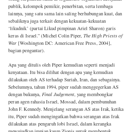
publik, kelompok pemikir, penerbitan, serta lembaga
lainnya, yang satu sama lain saling berhubungan kuat, dan
sebaliknya juga terkait dengan kekuatan-kekuatan
‘likudnik’ (partai Likud pimpinan Ariel Sharon) garis
keras di Israel.” (Michel Colin Piper,
The High Priests of
War
[Woshington DC: American Free Press, 2004],
bagian pengantar).
Apa yang ditulis oleh Piper kemudian seperti menjadi
kenyataan. Itu bisa dilihat dengan apa yang kemudian
dilakukan oleh AS terhadap Suriah, Iran, dan sebagainya.
Sebelumnya, tahun 1994, piper sudah menggegerkan AS
dengan bukunya,
Final Judgement
, yang membongkar
peran agen rahasia Israel, Mossad, dalam pembunuhan
John F. Kennedy. Menjelang serangan AS atas Irak, ketika
itu, Piper sudah mengingatkan bahwa serangan atas Irak
dilakukan atas pengaruh lobi Israel, dalam kerangka
mewujudkan impian kaum Zionis untuk membentuk