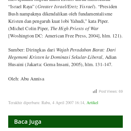
“Israel Raya” (
Greater Israel/Eretz Yisrael
). “Presiden
Bush nampaknya dikendalikan oleh fundamentalisme
Kristen dan pengaruh kuat lobi Yahudi,” kata Piper.
(Michel Colin Piper,
The High Priests of War
[Woshington DC: American Free Press, 2004], hlm. 121).
Sumber: Diringkas dari
Wajah Peradaban Barat: Dari
Hegemoni Kristen ke Dominasi Sekular-Liberal
, Adian
Husaini (Jakarta: Gema Insani, 2005), hlm. 131-147.
Oleh: Abu Annisa
Post Views:
69
Terakhir diperbaru: Rabu, 4 April 2007 16:14
,
Artikel
Baca Juga