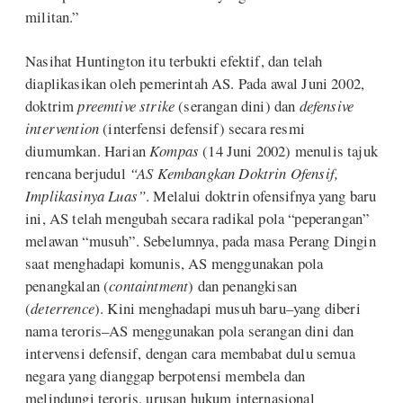
militan.”
Nasihat Huntington itu terbukti efektif, dan telah
diaplikasikan oleh pemerintah AS. Pada awal Juni 2002,
doktrim
preemtive strike
(serangan dini) dan
defensive
intervention
(interfensi defensif) secara resmi
diumumkan. Harian
Kompas
(14 Juni 2002) menulis tajuk
rencana berjudul
“AS Kembangkan Doktrin Ofensif,
Implikasinya Luas”
. Melalui doktrin ofensifnya yang baru
ini, AS telah mengubah secara radikal pola “peperangan”
melawan “musuh”. Sebelumnya, pada masa Perang Dingin
saat menghadapi komunis, AS menggunakan pola
penangkalan (
containtment
) dan penangkisan
(
deterrence
). Kini menghadapi musuh baru–yang diberi
nama teroris–AS menggunakan pola serangan dini dan
intervensi defensif, dengan cara membabat dulu semua
negara yang dianggap berpotensi membela dan
melindungi teroris, urusan hukum internasional