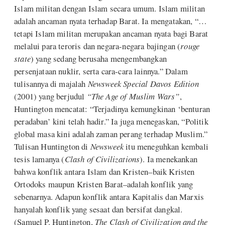
Islam militan dengan Islam secara umum. Islam militan
adalah ancaman nyata terhadap Barat. Ia mengatakan, “…
tetapi Islam militan merupakan ancaman nyata bagi Barat
melalui para teroris dan negara-negara bajingan (
rouge
state
) yang sedang berusaha mengembangkan
persenjataan nuklir, serta cara-cara lainnya.” Dalam
tulisannya di majalah
Newsweek Special Davos Edition
(2001) yang berjudul
“The Age of Muslim Wars”
,
Huntington mencatat: “Terjadinya kemungkinan ‘benturan
peradaban’ kini telah hadir.” Ia juga menegaskan, “Politik
global masa kini adalah zaman perang terhadap Muslim.”
Tulisan Huntington di
Newsweek
itu meneguhkan kembali
tesis lamanya (
Clash of Civilizations
). Ia menekankan
bahwa konflik antara Islam dan Kristen–baik Kristen
Ortodoks maupun Kristen Barat–adalah konflik yang
sebenarnya. Adapun konflik antara Kapitalis dan Marxis
hanyalah konflik yang sesaat dan bersifat dangkal.
(Samuel P. Huntington,
The Clash of Civilization and the