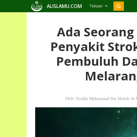
ALISLAMU.COM
Telusur
Ada Seorang
Penyakit Str
Pembuluh Da
Melaran
Oleh: Syaikh Muhammad bin Shaleh Al-