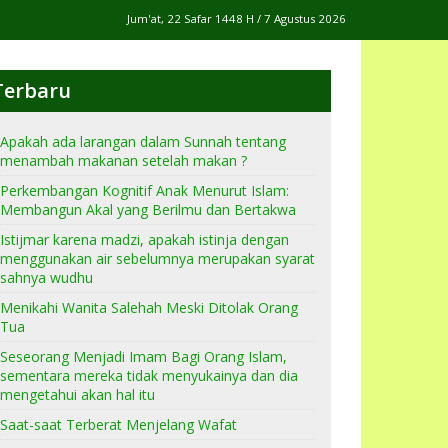
Jum'at, 22 Safar 1448 H / 7 Agustus 2026
Terbaru
Apakah ada larangan dalam Sunnah tentang
menambah makanan setelah makan ?
Perkembangan Kognitif Anak Menurut Islam:
Membangun Akal yang Berilmu dan Bertakwa
Istijmar karena madzi, apakah istinja dengan
menggunakan air sebelumnya merupakan syarat
sahnya wudhu
Menikahi Wanita Salehah Meski Ditolak Orang
Tua
Seseorang Menjadi Imam Bagi Orang Islam,
sementara mereka tidak menyukainya dan dia
mengetahui akan hal itu
Saat-saat Terberat Menjelang Wafat