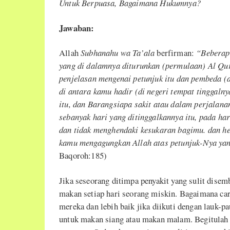
Untuk Berpuasa, Bagaimana Hukumnya?
Jawaban:
Allah
Subhanahu wa Ta’ala
berfirman:
“Beberapa
yang di dalamnya diturunkan (permulaan) Al Qur
penjelasan mengenai petunjuk itu dan pembeda (a
di antara kamu hadir (di negeri tempat tinggaln
itu, dan Barangsiapa sakit atau dalam perjalana
sebanyak hari yang ditinggalkannya itu, pada ha
dan tidak menghendaki kesukaran bagimu. dan h
kamu mengagungkan Allah atas petunjuk-Nya yan
Baqoroh:185)
Jika seseorang ditimpa penyakit yang sulit dis
makan setiap hari seorang miskin. Bagaimana ca
mereka dan lebih baik jika diikuti dengan lauk-
untuk makan siang atau makan malam. Begitulah 