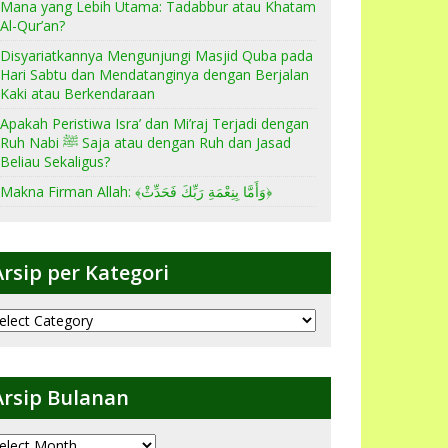
Mana yang Lebih Utama: Tadabbur atau Khatam
Al-Qur’an?
Disyariatkannya Mengunjungi Masjid Quba pada
Hari Sabtu dan Mendatanginya dengan Berjalan
Kaki atau Berkendaraan
Apakah Peristiwa Isra’ dan Mi’raj Terjadi dengan
Ruh Nabi ﷺ Saja atau dengan Ruh dan Jasad
Beliau Sekaligus?
Makna Firman Allah: ﴾وَأَمَّا بِنِعْمَةِ رَبِّكَ فَحَدِّثْ﴿
Arsip per Kategori
sip
er
ategori
Arsip Bulanan
sip