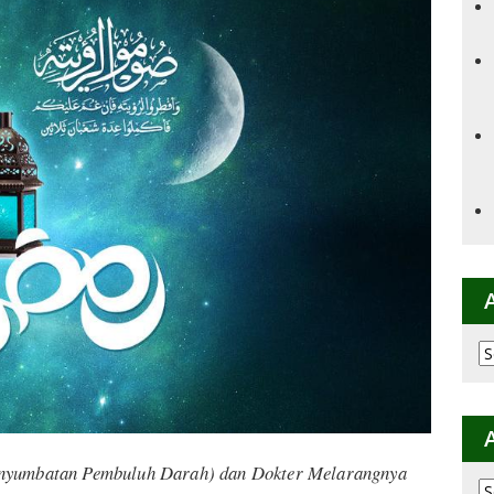
Ar
p
K
Penyumbatan Pembuluh Darah) dan Dokter Melarangnya
Ar