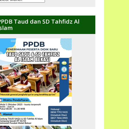
ulanan
PPDB Taud dan SD Tahfidz Al
Islam