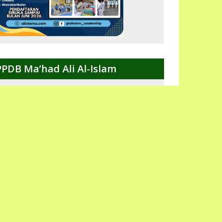
PPDB Ma’had Ali Al-Islam