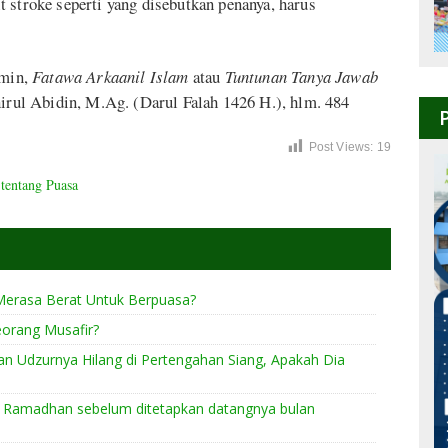
 stroke seperti yang disebutkan penanya, harus
.
imin,
Fatawa Arkaanil Islam
atau
Tuntunan Tanya Jawab
nirul Abidin, M.Ag. (Darul Falah 1426 H.), hlm. 484
Post Views:
19
tentang Puasa
erasa Berat Untuk Berpuasa?
orang Musafir?
n Udzurnya Hilang di Pertengahan Siang, Apakah Dia
n Ramadhan sebelum ditetapkan datangnya bulan