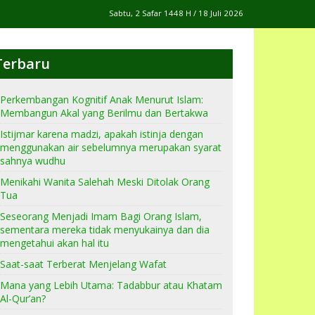
Sabtu, 2 Safar 1448 H / 18 Juli 2026
Terbaru
Perkembangan Kognitif Anak Menurut Islam:
Membangun Akal yang Berilmu dan Bertakwa
Istijmar karena madzi, apakah istinja dengan
menggunakan air sebelumnya merupakan syarat
sahnya wudhu
Menikahi Wanita Salehah Meski Ditolak Orang
Tua
Seseorang Menjadi Imam Bagi Orang Islam,
sementara mereka tidak menyukainya dan dia
mengetahui akan hal itu
Saat-saat Terberat Menjelang Wafat
Mana yang Lebih Utama: Tadabbur atau Khatam
Al-Qur’an?