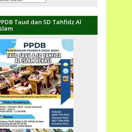
ulanan
PPDB Taud dan SD Tahfidz Al
Islam