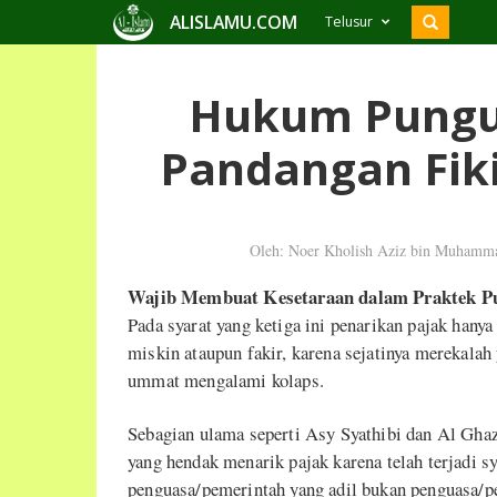
ALISLAMU.COM
Telusur
Hukum Pungu
Pandangan Fiki
Oleh: Noer Kholish Aziz bin Muhamma
Wajib Membuat Kesetaraan dalam Praktek P
Pada syarat yang ketiga ini penarikan pajak hany
miskin ataupun fakir, karena sejatinya merekala
ummat mengalami kolaps.
Sebagian ulama seperti Asy Syathibi dan Al Gh
yang hendak menarik pajak karena telah terjadi s
penguasa/pemerintah yang adil bukan penguasa/p