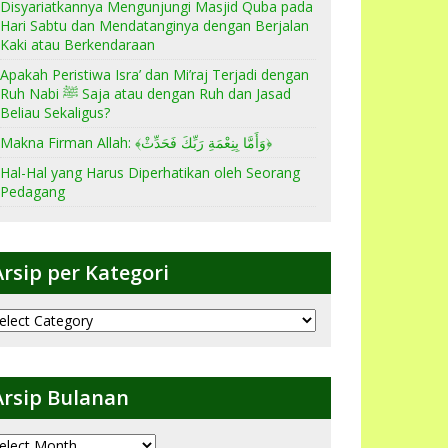
Disyariatkannya Mengunjungi Masjid Quba pada
Hari Sabtu dan Mendatanginya dengan Berjalan
Kaki atau Berkendaraan
Apakah Peristiwa Isra’ dan Mi’raj Terjadi dengan
Ruh Nabi ﷺ Saja atau dengan Ruh dan Jasad
Beliau Sekaligus?
Makna Firman Allah: ﴾وَأَمَّا بِنِعْمَةِ رَبِّكَ فَحَدِّثْ﴿
Hal-Hal yang Harus Diperhatikan oleh Seorang
Pedagang
Arsip per Kategori
sip
er
ategori
Arsip Bulanan
sip