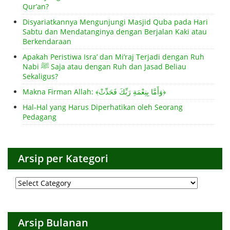
Qur’an?
Disyariatkannya Mengunjungi Masjid Quba pada Hari
Sabtu dan Mendatanginya dengan Berjalan Kaki atau
Berkendaraan
Apakah Peristiwa Isra’ dan Mi’raj Terjadi dengan Ruh
Nabi ﷺ Saja atau dengan Ruh dan Jasad Beliau
Sekaligus?
Makna Firman Allah: ﴾وَأَمَّا بِنِعْمَةِ رَبِّكَ فَحَدِّثْ﴿
Hal-Hal yang Harus Diperhatikan oleh Seorang
Pedagang
Arsip per Kategori
Arsip
per
Kategori
Arsip Bulanan