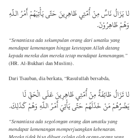
لا يَزَالُ نَاسٌ مِنْ أُمَّتِي ظَاهِرِينَ حَتَّى يَأْتِيَهُمْ أَمْرُ اللَّهِ
وَهُمْ ظَاهِرُوْنَ.
“Senantiasa ada sekumpulan orang dari umatku yang
mendapat kemenangan hingga ketetapan Allah datang
kepada mereka dan mereka tetap mendapat kemenangan.”
(HR. Al-Bukhari dan Muslim).
Dari Tsauban, dia berkata, “Rasulullah bersabda,
لا تَزَالُ طَائِفَةٌ مِنْ أُمَّتِي ظَاهِرِينَ عَلَى الْحَقِّ لَا
يَضُرُّهُمْ مَنْ خَذَلَهُمْ حَتَّى يَأْتِيَ أَمْرُ اللَّهِ وَهُمْ كَذَلِكَ.
“Senantiasa ada segolongan orang dan umatku yang
mendapat kemenangan memperjuangkan kebenaran.
Mereka tidak bisa dibuat celaka oleh orang-orang yang