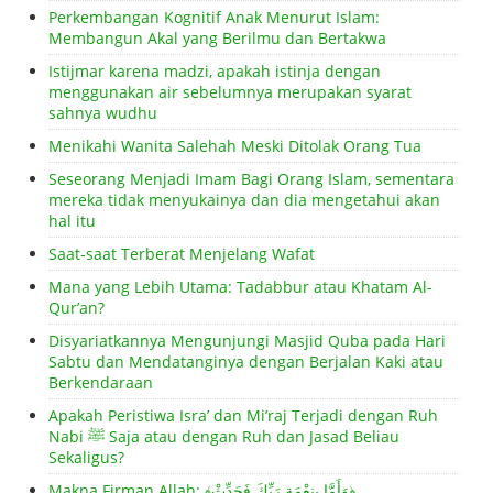
Perkembangan Kognitif Anak Menurut Islam:
Membangun Akal yang Berilmu dan Bertakwa
Istijmar karena madzi, apakah istinja dengan
menggunakan air sebelumnya merupakan syarat
sahnya wudhu
Menikahi Wanita Salehah Meski Ditolak Orang Tua
Seseorang Menjadi Imam Bagi Orang Islam, sementara
mereka tidak menyukainya dan dia mengetahui akan
hal itu
Saat-saat Terberat Menjelang Wafat
Mana yang Lebih Utama: Tadabbur atau Khatam Al-
Qur’an?
Disyariatkannya Mengunjungi Masjid Quba pada Hari
Sabtu dan Mendatanginya dengan Berjalan Kaki atau
Berkendaraan
Apakah Peristiwa Isra’ dan Mi’raj Terjadi dengan Ruh
Nabi ﷺ Saja atau dengan Ruh dan Jasad Beliau
Sekaligus?
Makna Firman Allah: ﴾وَأَمَّا بِنِعْمَةِ رَبِّكَ فَحَدِّثْ﴿