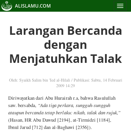
ALISLAMU.COM
Toggle
navigat
Larangan Bercanda
dengan
Menjatuhkan Talak
Oleh: Syaikh Salim bin 'Ied al-Hilali
/
Publikasi: Sabtu, 14 Februari
2009 14:29
Diriwayatkan dari Abu Hurairah r.a, bahwa Rasulullah
saw. bersabda,
“Ada tiga perkara, sungguh-sungguh
ataupun bercanda tetap berlaku: nikah, talak dan rujuk,”
(Hasan, HR Abu Dawud [2194], at-Tirmidzi [1184],
Ibnul Jarud [712] dan al-Baghawi [2356]).