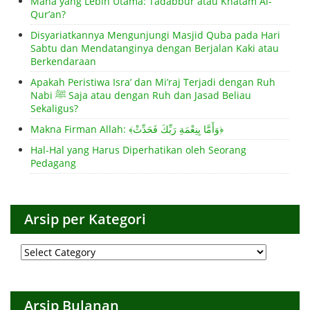
Mana yang Lebih Utama: Tadabbur atau Khatam Al-
Qur’an?
Disyariatkannya Mengunjungi Masjid Quba pada Hari
Sabtu dan Mendatanginya dengan Berjalan Kaki atau
Berkendaraan
Apakah Peristiwa Isra’ dan Mi’raj Terjadi dengan Ruh
Nabi ﷺ Saja atau dengan Ruh dan Jasad Beliau
Sekaligus?
Makna Firman Allah: ﴾وَأَمَّا بِنِعْمَةِ رَبِّكَ فَحَدِّثْ﴿
Hal-Hal yang Harus Diperhatikan oleh Seorang
Pedagang
Arsip per Kategori
Arsip
per
Kategori
Arsip Bulanan