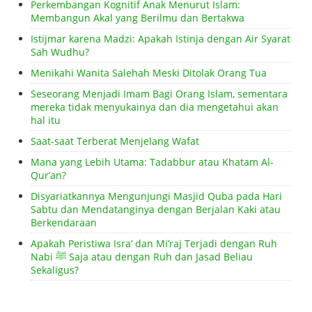
Perkembangan Kognitif Anak Menurut Islam:
Membangun Akal yang Berilmu dan Bertakwa
Istijmar karena Madzi: Apakah Istinja dengan Air Syarat
Sah Wudhu?
Menikahi Wanita Salehah Meski Ditolak Orang Tua
Seseorang Menjadi Imam Bagi Orang Islam, sementara
mereka tidak menyukainya dan dia mengetahui akan
hal itu
Saat-saat Terberat Menjelang Wafat
Mana yang Lebih Utama: Tadabbur atau Khatam Al-
Qur’an?
Disyariatkannya Mengunjungi Masjid Quba pada Hari
Sabtu dan Mendatanginya dengan Berjalan Kaki atau
Berkendaraan
Apakah Peristiwa Isra’ dan Mi’raj Terjadi dengan Ruh
Nabi ﷺ Saja atau dengan Ruh dan Jasad Beliau
Sekaligus?