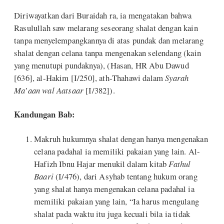
Diriwayatkan dari Buraidah ra, ia mengatakan bahwa
Rasulullah saw melarang seseorang shalat dengan kain
tanpa menyelempangkannya di atas pundak dan melarang
shalat dengan celana tanpa mengenakan selendang (kain
yang menutupi pundaknya), (Hasan, HR Abu Dawud
[636], al-Hakim [I/250], ath-Thahawi dalam
Syarah
Ma’aan wal Aatsaar
[I/382]).
Kandungan Bab:
Makruh hukumnya shalat dengan hanya mengenakan
celana padahal ia memiliki pakaian yang lain. Al-
Hafizh Ibnu Hajar menukil dalam kitab
Fathul
Baari
(I/476), dari Asyhab tentang hukum orang
yang shalat hanya mengenakan celana padahal ia
memiliki pakaian yang lain, “Ia harus mengulang
shalat pada waktu itu juga kecuali bila ia tidak