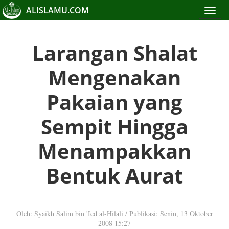
ALISLAMU.COM
Toggle
navigat
Larangan Shalat
Mengenakan
Pakaian yang
Sempit Hingga
Menampakkan
Bentuk Aurat
Oleh: Syaikh Salim bin 'Ied al-Hilali
/
Publikasi: Senin, 13 Oktober
2008 15:27