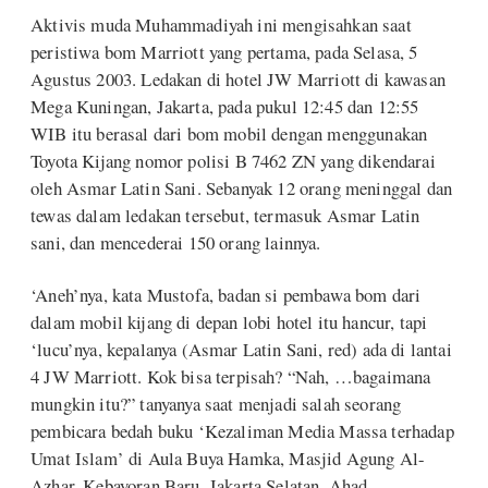
Aktivis muda Muhammadiyah ini mengisahkan saat
peristiwa bom Marriott yang pertama, pada Selasa, 5
Agustus 2003. Ledakan di hotel JW Marriott di kawasan
Mega Kuningan, Jakarta, pada pukul 12:45 dan 12:55
WIB itu berasal dari bom mobil dengan menggunakan
Toyota Kijang nomor polisi B 7462 ZN yang dikendarai
oleh Asmar Latin Sani. Sebanyak 12 orang meninggal dan
tewas dalam ledakan tersebut, termasuk Asmar Latin
sani, dan mencederai 150 orang lainnya.
‘Aneh’nya, kata Mustofa, badan si pembawa bom dari
dalam mobil kijang di depan lobi hotel itu hancur, tapi
‘lucu’nya, kepalanya (Asmar Latin Sani, red) ada di lantai
4 JW Marriott. Kok bisa terpisah? “Nah, …bagaimana
mungkin itu?” tanyanya saat menjadi salah seorang
pembicara bedah buku ‘Kezaliman Media Massa terhadap
Umat Islam’ di Aula Buya Hamka, Masjid Agung Al-
Azhar, Kebayoran Baru, Jakarta Selatan, Ahad