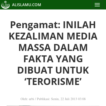
ALISLAMU.COM
Toggle
navigat
Pengamat: INILAH
KEZALIMAN MEDIA
MASSA DALAM
FAKTA YANG
DIBUAT UNTUK
‘TERORISME’
Oleh: arbi
/
Publikasi: Senin, 22 Juli 2013 03:08