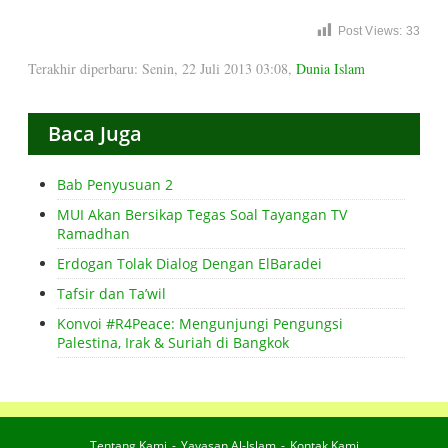
Post Views:
33
Terakhir diperbaru: Senin, 22 Juli 2013 03:08
,
Dunia Islam
Baca Juga
Bab Penyusuan 2
MUI Akan Bersikap Tegas Soal Tayangan TV
Ramadhan
Erdogan Tolak Dialog Dengan ElBaradei
Tafsir dan Ta’wil
Konvoi #R4Peace: Mengunjungi Pengungsi
Palestina, Irak & Suriah di Bangkok
Tentang Kami
Yayasan Al-Islam
Kontak Kami