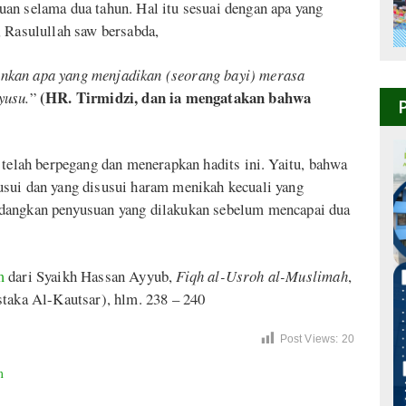
an selama dua tahun. Hal itu sesuai dengan apa yang
, Rasulullah saw bersabda,
nkan apa yang menjadikan (seorang bayi) merasa
(HR. Tirmidzi, dan ia mengatakan bahwa
yusu.
”
 telah berpegang dan menerapkan hadits ini. Yaitu, bahwa
usui dan yang disusui haram menikah kecuali yang
edangkan penyusuan yang dilakukan sebelum mencapai dua
.
m
dari Syaikh Hassan Ayyub,
Fiqh al-Usroh al-Muslimah
,
staka Al-Kautsar), hlm. 238 – 240
Post Views:
20
m