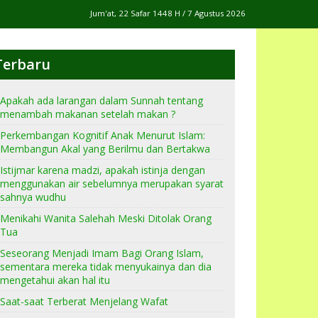
Jum'at, 22 Safar 1448 H / 7 Agustus 2026
Terbaru
Apakah ada larangan dalam Sunnah tentang
menambah makanan setelah makan ?
Perkembangan Kognitif Anak Menurut Islam:
Membangun Akal yang Berilmu dan Bertakwa
Istijmar karena madzi, apakah istinja dengan
menggunakan air sebelumnya merupakan syarat
sahnya wudhu
Menikahi Wanita Salehah Meski Ditolak Orang
Tua
Seseorang Menjadi Imam Bagi Orang Islam,
sementara mereka tidak menyukainya dan dia
mengetahui akan hal itu
Saat-saat Terberat Menjelang Wafat