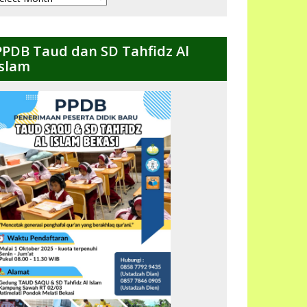
ulanan
PPDB Taud dan SD Tahfidz Al
Islam