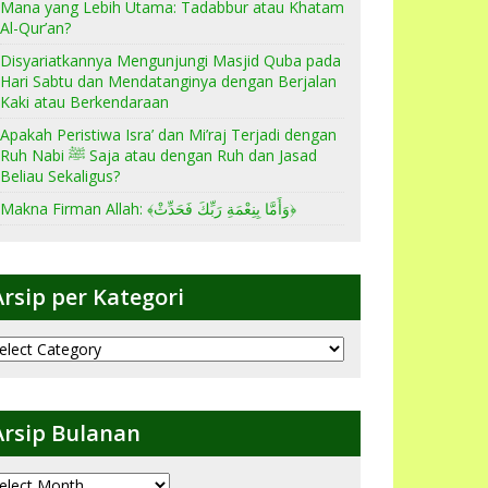
Mana yang Lebih Utama: Tadabbur atau Khatam
Al-Qur’an?
Disyariatkannya Mengunjungi Masjid Quba pada
Hari Sabtu dan Mendatanginya dengan Berjalan
Kaki atau Berkendaraan
Apakah Peristiwa Isra’ dan Mi’raj Terjadi dengan
Ruh Nabi ﷺ Saja atau dengan Ruh dan Jasad
Beliau Sekaligus?
Makna Firman Allah: ﴾وَأَمَّا بِنِعْمَةِ رَبِّكَ فَحَدِّثْ﴿
Arsip per Kategori
sip
er
ategori
Arsip Bulanan
sip