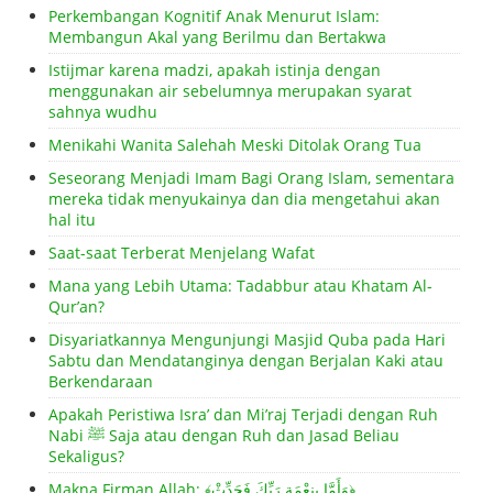
Perkembangan Kognitif Anak Menurut Islam:
Membangun Akal yang Berilmu dan Bertakwa
Istijmar karena madzi, apakah istinja dengan
menggunakan air sebelumnya merupakan syarat
sahnya wudhu
Menikahi Wanita Salehah Meski Ditolak Orang Tua
Seseorang Menjadi Imam Bagi Orang Islam, sementara
mereka tidak menyukainya dan dia mengetahui akan
hal itu
Saat-saat Terberat Menjelang Wafat
Mana yang Lebih Utama: Tadabbur atau Khatam Al-
Qur’an?
Disyariatkannya Mengunjungi Masjid Quba pada Hari
Sabtu dan Mendatanginya dengan Berjalan Kaki atau
Berkendaraan
Apakah Peristiwa Isra’ dan Mi’raj Terjadi dengan Ruh
Nabi ﷺ Saja atau dengan Ruh dan Jasad Beliau
Sekaligus?
Makna Firman Allah: ﴾وَأَمَّا بِنِعْمَةِ رَبِّكَ فَحَدِّثْ﴿