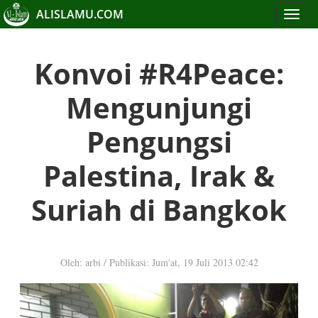
ALISLAMU.COM
Toggle
navigat
Konvoi #R4Peace:
Mengunjungi
Pengungsi
Palestina, Irak &
Suriah di Bangkok
Oleh: arbi
/
Publikasi: Jum'at, 19 Juli 2013 02:42