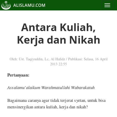
ALISLAMU.COM
Toggle
navigat
Antara Kuliah,
Kerja dan Nikah
Oleh: Ust. Taqiyuddin, Lc, Al Hafidz
/
Publikasi: Selasa, 16 April
2013 22:55
Pertanyaan:
Assalamu’alaikum Warahmatullahi Wabarakatuh
Bagaimana caranya agar tidak terjerat syetan, untuk bisa
mensinergikan antara kuliah, kerja dan nikah?